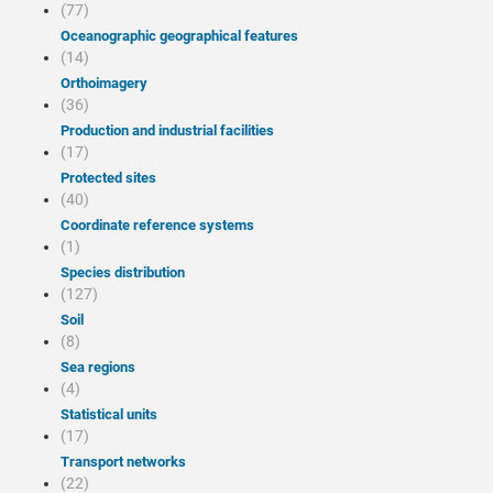
(77)
Oceanographic geographical features
(14)
Orthoimagery
(36)
Production and industrial facilities
(17)
Protected sites
(40)
Coordinate reference systems
(1)
Species distribution
(127)
Soil
(8)
Sea regions
(4)
Statistical units
(17)
Transport networks
(22)