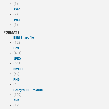
(1)
1980
(2)
1952
(1)
FORMATS
ESRI Shapefile
(132)
GML
(491)
JPEG
(501)
NetCDF
(89)
PNG
(465)
PostgreSQL_PostGIS
(129)
SHP
(123)