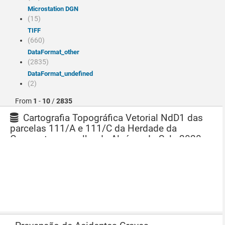
Microstation DGN
(15)
TIFF
(660)
dataFormat_other
(2835)
dataFormat_undefined
(2)
From
1
-
10
/
2835
Cartografia Topográfica Vetorial NdD1 das
parcelas 111/A e 111/C da Herdade da
Comporta, concelho de Alcácer do Sal - 2020