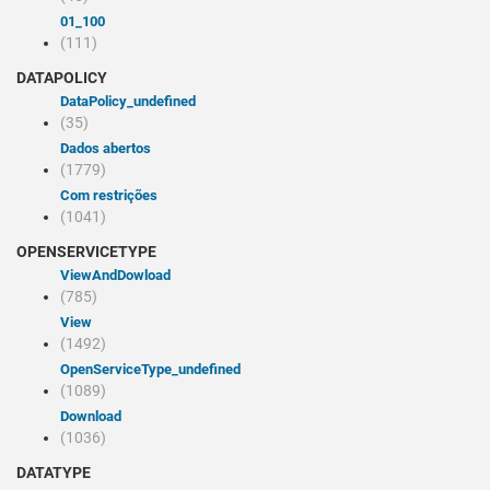
01_100
(111)
DATAPOLICY
dataPolicy_undefined
(35)
Dados abertos
(1779)
Com restrições
(1041)
OPENSERVICETYPE
viewAndDowload
(785)
view
(1492)
openServiceType_undefined
(1089)
Download
(1036)
DATATYPE