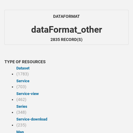
DATAFORMAT
dataFormat_other
2835 RECORD(S)
TYPE OF RESOURCES
Dataset
(1783)
Service
(703)
service-view
(462)
Series
(348)
service-download
(235)
Map