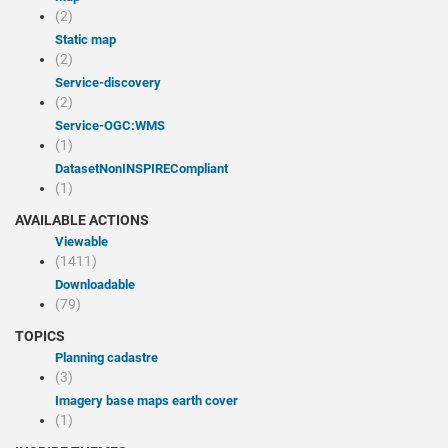
(2)
Static map
(2)
service-discovery
(2)
service-OGC:WMS
(1)
datasetNonINSPIRECompliant
(1)
AVAILABLE ACTIONS
Viewable
(1411)
Downloadable
(79)
TOPICS
Planning cadastre
(3)
Imagery base maps earth cover
(1)