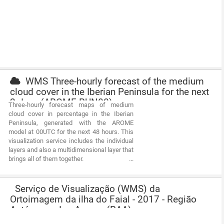
WMS Three-hourly forecast of the medium
cloud cover in the Iberian Peninsula for the next
2 days (AROME RUN00)
Three-hourly forecast maps of medium
cloud cover in percentage in the Iberian
Peninsula, generated with the AROME
model at 00UTC for the next 48 hours. This
visualization service includes the individual
layers and also a multidimensional layer that
brings all of them together.
Serviço de Visualização (WMS) da
Ortoimagem da ilha do Faial - 2017 - Região
Autónoma dos Açores (RAA)