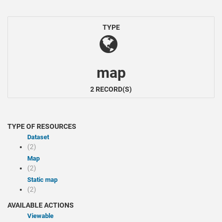
TYPE
map
2 RECORD(S)
TYPE OF RESOURCES
Dataset
(2)
Map
(2)
Static map
(2)
AVAILABLE ACTIONS
Viewable