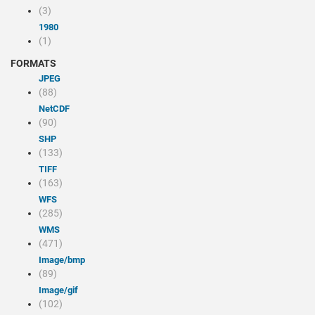
(3)
1980
(1)
FORMATS
JPEG
(88)
NetCDF
(90)
SHP
(133)
TIFF
(163)
WFS
(285)
WMS
(471)
image/bmp
(89)
image/gif
(102)