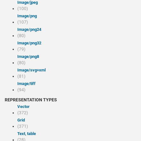
image/jpeg
(100)
image/png
(107)
image/png24
(80)
image/png32
(79)
image/png8
(80)
image/svg+xml
(81)
image/tiff
(94)
REPRESENTATION TYPES
Vector
(372)
Grid
(371)
Text, table
(28)