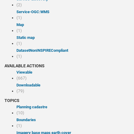
(2)
service-OGC:WMS
(1)
Map
(1)
Static map
(1)
datasetNonINSPIRECompliant
(1)
AVAILABLE ACTIONS
Viewable
(667)
Downloadable
(79)
TOPICS
Planning cadastre
(10)
Boundaries
(1)
Imagery base maps earth cover