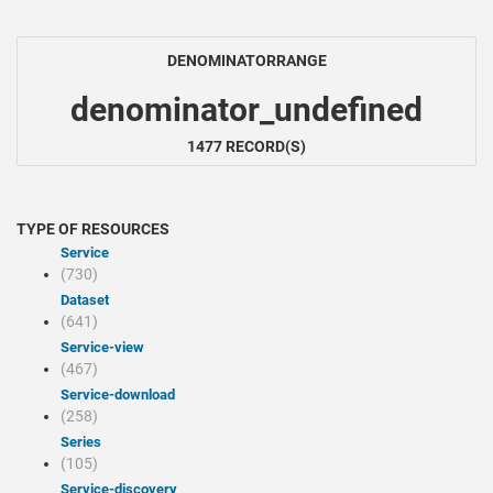
DENOMINATORRANGE
denominator_undefined
1477 RECORD(S)
TYPE OF RESOURCES
Service
(730)
Dataset
(641)
service-view
(467)
service-download
(258)
Series
(105)
service-discovery