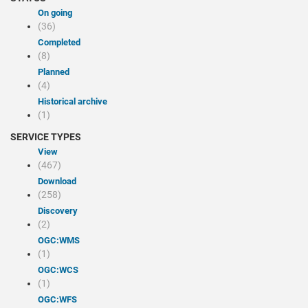
On going
(36)
Completed
(8)
Planned
(4)
Historical archive
(1)
SERVICE TYPES
view
(467)
Download
(258)
discovery
(2)
OGC:WMS
(1)
OGC:WCS
(1)
OGC:WFS