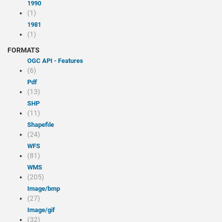
1990
(1)
1981
(1)
FORMATS
OGC API - Features
(6)
Pdf
(13)
SHP
(11)
Shapefile
(24)
WFS
(81)
WMS
(205)
image/bmp
(27)
image/gif
(32)