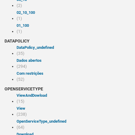
(2)
02_10_100
(1)
01_100
(1)
DATAPOLICY
dataPolicy_undefined
(35)
Dados abertos
(294)
Com restrições
(52)
OPENSERVICETYPE
viewAndDowload
(15)
view
(238)
openServiceType_undefined
(64)
Download