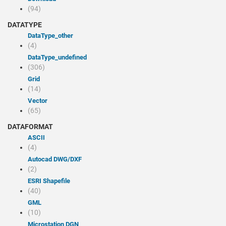
(94)
DATATYPE
dataType_other
(4)
dataType_undefined
(306)
Grid
(14)
Vector
(65)
DATAFORMAT
ASCII
(4)
Autocad DWG/DXF
(2)
ESRI Shapefile
(40)
GML
(10)
Microstation DGN