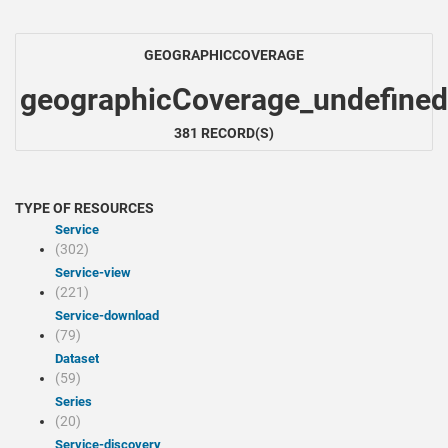
GEOGRAPHICCOVERAGE
geographicCoverage_undefined
381 RECORD(S)
TYPE OF RESOURCES
Service
(302)
service-view
(221)
service-download
(79)
Dataset
(59)
Series
(20)
service-discovery