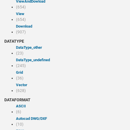
viewAndDowload
(654)
view
(654)
Download
(907)
DATATYPE
dataType_other
(23)
dataType_undefined
(245)
Grid
(36)
Vector
(628)
DATAFORMAT
ASCII
(6)
Autocad DWG/DXF
(10)