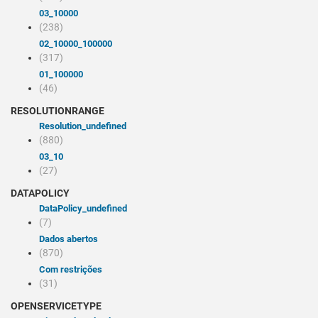
03_10000
(238)
02_10000_100000
(317)
01_100000
(46)
RESOLUTIONRANGE
resolution_undefined
(880)
03_10
(27)
DATAPOLICY
dataPolicy_undefined
(7)
Dados abertos
(870)
Com restrições
(31)
OPENSERVICETYPE