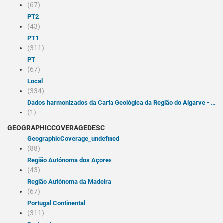
(67)
PT2
(43)
PT1
(311)
PT
(67)
Local
(334)
Dados harmonizados da Carta Geológica da Região do Algarve - Folha do Barlavento (Serviço de descarregamento WFS INSPIRE 2.0) Harmonised Geological Map Data of Algarve Region, scale 1:100 000 - West Sheet (INSPIRE download service WFS 2.0) 2023-10-23 creation 2025-03-18 publication Serviço de descarregamento INSPIRE dos dados harmonizados da Carta Geológica da Região do Algarve à escala 1:100 000, constituído apenas pela folha do Barlavento. Os níveis de informação disponibilizados são as Unidades Geológicas, classificadas segundo as litologias e idades dos vocabulários INSPIRE. INSPIRE download service providing Portugal onshore bedrock geological data at 1:100 000 scale. Layers depicting Geologic Units classified according to ages and lithologies from INSPIRE vocabularies are available. Cumprimento da Diretiva INSPIRE. Laboratório Nacional de Energia e Geologia, I.P. Unidade de Informação Geocientífica Laboratório Nacional de Energia e Geologia, I.P. National Laboratory of Energy and Geology, P.I. (+351) 210 924 600 (+351) 217 163 806 Estrada da Portela-Bairro do Zambujal-Alfragide Amadora 2610-999 Portugal geoportal@lneg.pt pointOfContact notPlanned INSPIRECORE Options 2019-01-01 publication infoFeatureAccessService ISO - 19119 geographic services taxonomy 2010-01-19 publication LNEG Carta Geológica Geologia WFS Inspire Feature Download SNIG Geologia Harmonizada Harmonised Geology GE LGM Portugal Algarve Barlavento Faro place InfoFeatureAccessService ISO 19119 service taxonomy 2013-01-01 publication otherRestrictions Acesso público sem restrições otherRestrictions acesso e uso sem condições download true -9.22 -7.00 36.95 37.50 true PT15 tight GetCapabilities XML https://inspire.lneg.pt/arcgis/rest/services/CartografiaGeologica/CGP100k/MapServer/exts/InspireFeatureDownload/service?request=GetCapabilities&service=WFS
(1)
GEOGRAPHICCOVERAGEDESC
geographicCoverage_undefined
(88)
Região Autónoma dos Açores
(43)
Região Autónoma da Madeira
(67)
Portugal Continental
(311)