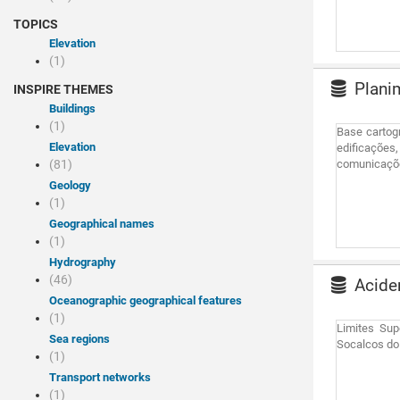
TOPICS
Elevation
(1)
Planim
INSPIRE THEMES
Buildings
(1)
Base cartogr
Elevation
edificações
(81)
comunicações
Geology
(1)
Geographical names
(1)
Hydrography
(46)
Acide
Oceanographic geographical features
(1)
Limites Supe
Sea regions
Socalcos do
(1)
Transport networks
(1)