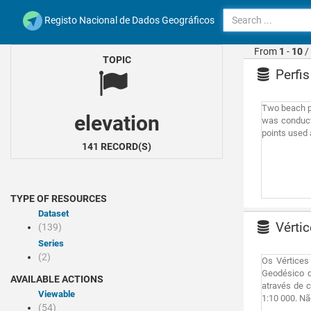
Registo Nacional de Dados Geográficos
From
1
-
10
/
TOPIC
Perfis
Two beach pr
elevation
was conducte
points used a
141 RECORD(S)
TYPE OF RESOURCES
Dataset
Vértic
(139)
Series
(2)
Os Vértices
Geodésico d
AVAILABLE ACTIONS
através de c
Viewable
1:10 000. Nã
(54)