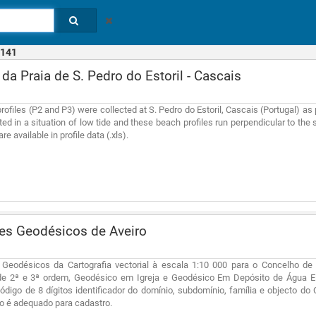
141
 da Praia de S. Pedro do Estoril - Cascais
ofiles (P2 and P3) were collected at S. Pedro do Estoril, Cascais (Portugal) as 
d in a situation of low tide and these beach profiles run perpendicular to the sh
re available in profile data (.xls).
es Geodésicos de Aveiro
 Geodésicos da Cartografia vectorial à escala 1:10 000 para o Concelho de 
e 2ª e 3ª ordem, Geodésico em Igreja e Geodésico Em Depósito de Água Ele
ódigo de 8 dígitos identificador do domínio, subdomínio, família e objecto do
o é adequado para cadastro.