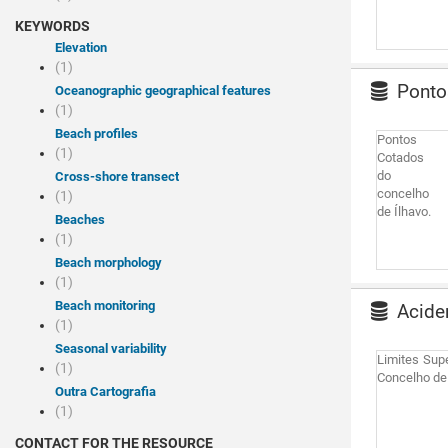
KEYWORDS
Elevation
(1)
Pontos
Oceanographic geographical features
(1)
Beach profiles
Pontos
(1)
Cotados
do
Cross-shore transect
concelho
(1)
de Ílhavo.
Beaches
(1)
Beach morphology
(1)
Beach monitoring
Aciden
(1)
Seasonal variability
Limites Supe
(1)
Concelho de
Outra Cartografia
(1)
CONTACT FOR THE RESOURCE