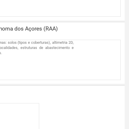
tónoma dos Açores (RAA)
as: solos (tipos e coberturas), altimetria 2D,
 localidades, estruturas de abastecimento e
s.