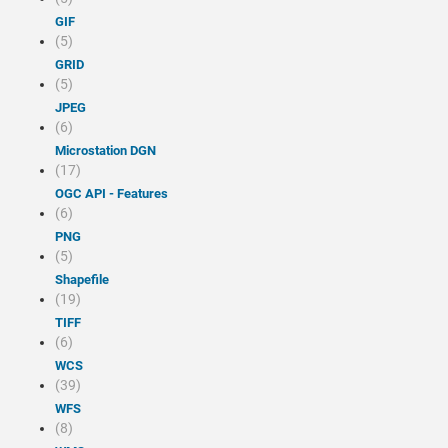
GIF
(5)
GRID
(5)
JPEG
(6)
Microstation DGN
(17)
OGC API - Features
(6)
PNG
(5)
Shapefile
(19)
TIFF
(6)
WCS
(39)
WFS
(8)