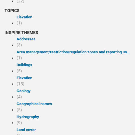
(22)
TOPICS
Elevation
(1)
INSPIRE THEMES
Addresses
(3)
Area management/restriction/regulation zones and reporting units
(1)
Buildings
(5)
Elevation
(15)
Geology
(4)
Geographical names
(5)
Hydrography
(9)
Land cover