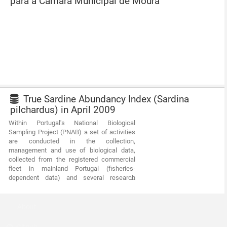
para a Câmara Municipal de Moura
True Sardine Abundancy Index (Sardina
pilchardus) in April 2009
Within Portugal's National Biological
Sampling Project (PNAB) a set of activities
are conducted in the collection,
management and use of biological data,
collected from the registered commercial
fleet in mainland Portugal (fisheries-
dependent data) and several research
surveys (independent fisheries data). These
activities allow the assessment of the state
of fishery resources, population structure,
About
distribution and abundance of resources,
diversity and dynamics of biological
Github