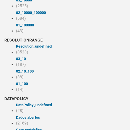
03_10000
(2525)
02_10000_100000
(684)
01_100000
(43)
RESOLUTIONRANGE
resolution_undefined
(3523)
03_10
(187)
02_10_100
(38)
01_100
(14)
DATAPOLICY
dataPolicy_undefined
(28)
Dados abertos
(2169)
Com restrições