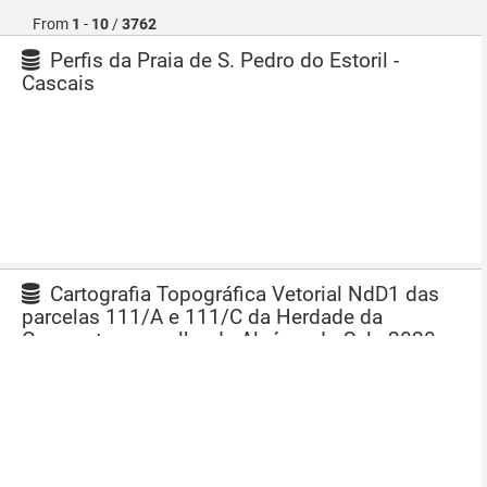
From
1
-
10
/
3762
Perfis da Praia de S. Pedro do Estoril -
Cascais
Cartografia Topográfica Vetorial NdD1 das
parcelas 111/A e 111/C da Herdade da
Comporta, concelho de Alcácer do Sal - 2020