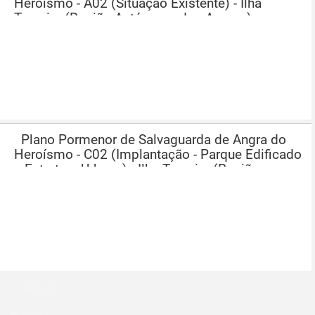
Heroísmo - A02 (Situação Existente) - Ilha
Terceira (Região Autónoma dos Açores)
Plano Pormenor de Salvaguarda de Angra do
Heroísmo - C02 (Implantação - Parque Edificado
e Estrutura Urbana) - Ilha Terceira (Região
Autónoma dos Açores)
About