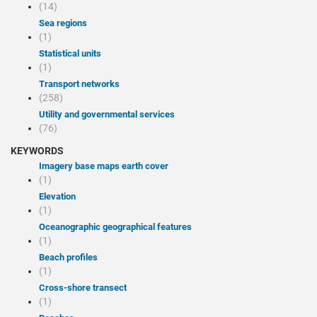
(14)
Sea regions
(1)
Statistical units
(1)
Transport networks
(258)
Utility and governmental services
(76)
KEYWORDS
Imagery base maps earth cover
(1)
Elevation
(1)
Oceanographic geographical features
(1)
Beach profiles
(1)
Cross-shore transect
(1)