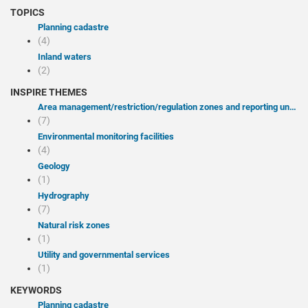
TOPICS
Planning cadastre
(4)
Inland waters
(2)
INSPIRE THEMES
Area management/restriction/regulation zones and reporting units
(7)
Environmental monitoring facilities
(4)
Geology
(1)
Hydrography
(7)
Natural risk zones
(1)
Utility and governmental services
(1)
KEYWORDS
Planning cadastre