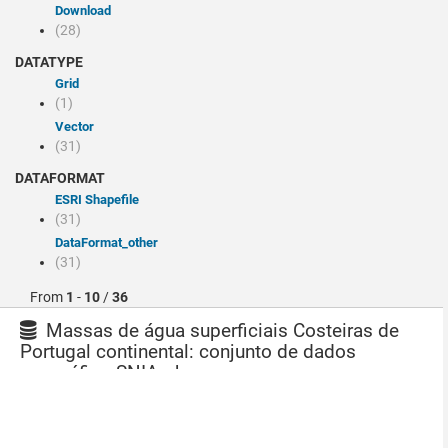
Download
(28)
DATATYPE
Grid
(1)
Vector
(31)
DATAFORMAT
ESRI Shapefile
(31)
dataFormat_other
(31)
From
1
-
10
/
36
Massas de água superficiais Costeiras de
Portugal continental: conjunto de dados
geográfico SNIAmb