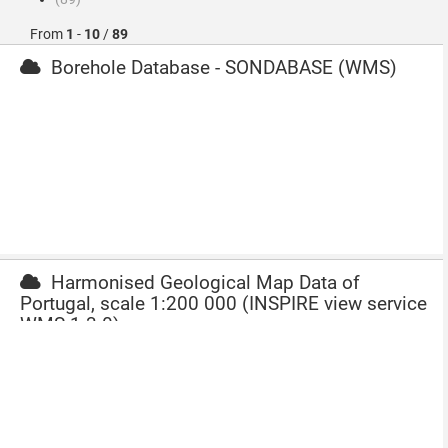
From
1
-
10
/
89
Borehole Database - SONDABASE (WMS)
Harmonised Geological Map Data of
Portugal, scale 1:200 000 (INSPIRE view service
WMS 1.3.0)