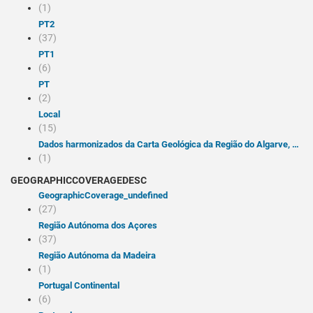
(1)
PT2
(37)
PT1
(6)
PT
(2)
Local
(15)
Dados harmonizados da Carta Geológica da Região do Algarve, escala 1:100 000 - Folha do Barlavento (Serviço de visualização WMS INSPIRE 1.3.0) Harmonised Geological Map Data of Algarve Region, scale 1:100 000 - West Sheet (INSPIRE view service WMS 1.3.0) 2023-10-23 creation 2025-03-18 publication Serviço de visualização INSPIRE dos dados harmonizados da Carta Geológica da Região do Algarve à escala 1:100 000, constituído apenas pela folha do Barlavento. Os níveis de informação disponibilizados são as Unidades Geológicas, classificadas segundo as litologias e idades dos vocabulários INSPIRE. INSPIRE view service providing Portugal onshore bedrock geological data at 1:100 000 scale. Layers depicting Geologic Units classified according to ages and lithologies from INSPIRE vocabularies are available. Cumprimento da Diretiva INSPIRE. Laboratório Nacional de Energia e Geologia, I.P. Unidade de Informação Geocientífica Laboratório Nacional de Energia e Geologia, I.P. National Laboratory of Energy and Geology, P.I. (+351) 210 924 600 (+351) 217 163 806 Estrada da Portela-Bairro do Zambujal-Alfragide Amadora 2610-999 Portugal geoportal@lneg.pt pointOfContact notPlanned INSPIRECORE Options 2019-01-01 publication infoMapAccessService ISO - 19119 geographic services taxonomy 2010-01-19 publication LNEG Carta Geológica Geologia WMS SNIG Geologia Harmonizada Barlavento LGM Inspire view service Harmonised Geology GE Portugal Algarve Faro place infoMapAccessService ISO 19119 service taxonomy 2013-01-01 publication otherRestrictions Acesso público sem restrições otherRestrictions acesso e uso sem condições view true -9.22 -7.00 36.95 37.50 true PT15 tight GetCapabilities XML https://inspire.lneg.pt/arcgis/services/CartografiaGeologica/CGP100k/MapServer/WMSServer?request=GetCapabilities&service=WMS
(1)
GEOGRAPHICCOVERAGEDESC
geographicCoverage_undefined
(27)
Região Autónoma dos Açores
(37)
Região Autónoma da Madeira
(1)
Portugal Continental
(6)