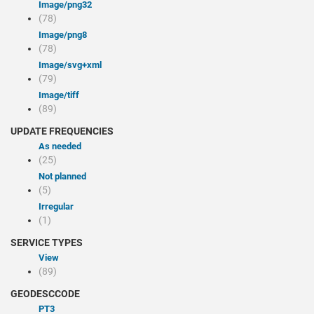
image/png32
(78)
image/png8
(78)
image/svg+xml
(79)
image/tiff
(89)
UPDATE FREQUENCIES
As needed
(25)
Not planned
(5)
Irregular
(1)
SERVICE TYPES
view
(89)
GEODESCCODE
PT3