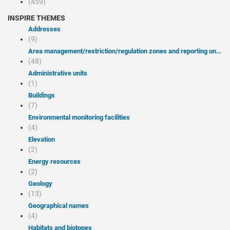
(459)
INSPIRE THEMES
Addresses
(9)
Area management/restriction/regulation zones and reporting units
(48)
Administrative units
(1)
Buildings
(7)
Environmental monitoring facilities
(4)
Elevation
(2)
Energy resources
(2)
Geology
(13)
Geographical names
(4)
Habitats and biotopes