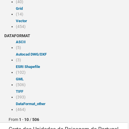
(40)
Grid
(14)
Vector
(454)
DATAFORMAT
ASCII
(5)
Autocad DWG/DXF
(3)
ESRI Shapefile
(102)
GML
(506)
TIFF
(393)
dataFormat_other
(464)
From
1
-
10
/
506