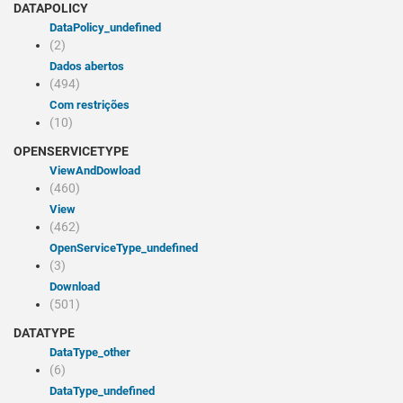
DATAPOLICY
dataPolicy_undefined
(2)
Dados abertos
(494)
Com restrições
(10)
OPENSERVICETYPE
viewAndDowload
(460)
view
(462)
openServiceType_undefined
(3)
Download
(501)
DATATYPE
dataType_other
(6)
dataType_undefined