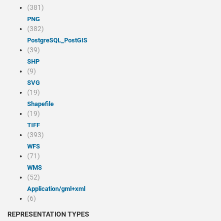
(381)
PNG
(382)
PostgreSQL_PostGIS
(39)
SHP
(9)
SVG
(19)
Shapefile
(19)
TIFF
(393)
WFS
(71)
WMS
(52)
application/gml+xml
(6)
REPRESENTATION TYPES