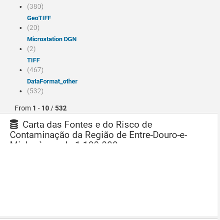
(380)
GeoTIFF
(20)
Microstation DGN
(2)
TIFF
(467)
dataFormat_other
(532)
From
1
-
10
/
532
Carta das Fontes e do Risco de
Contaminação da Região de Entre-Douro-e-
Minho à escala 1:100 000