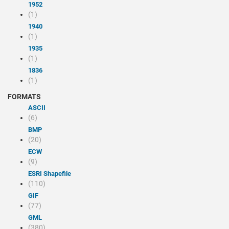
1952
(1)
1940
(1)
1935
(1)
1836
(1)
FORMATS
ASCII
(6)
BMP
(20)
ECW
(9)
ESRI Shapefile
(110)
GIF
(77)
GML
(380)