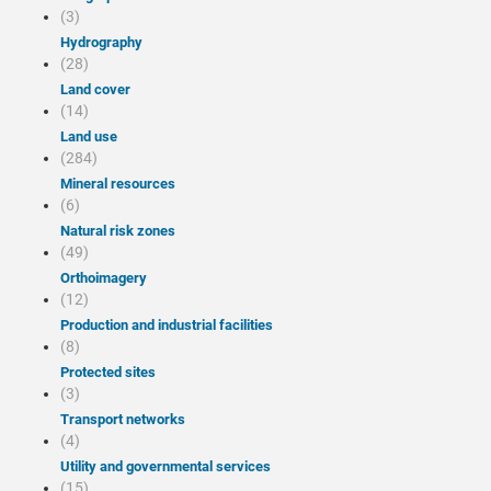
(3)
Hydrography
(28)
Land cover
(14)
Land use
(284)
Mineral resources
(6)
Natural risk zones
(49)
Orthoimagery
(12)
Production and industrial facilities
(8)
Protected sites
(3)
Transport networks
(4)
Utility and governmental services
(15)