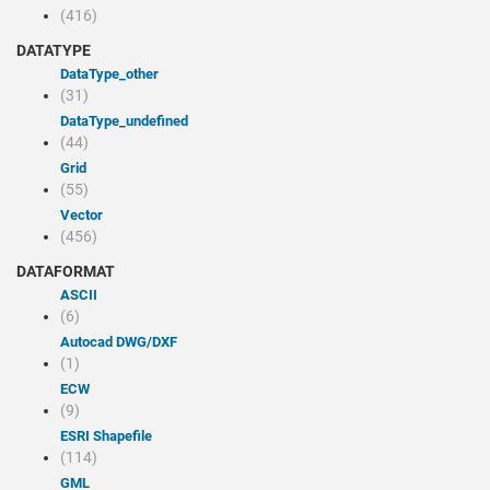
(416)
DATATYPE
dataType_other
(31)
dataType_undefined
(44)
Grid
(55)
Vector
(456)
DATAFORMAT
ASCII
(6)
Autocad DWG/DXF
(1)
ECW
(9)
ESRI Shapefile
(114)
GML