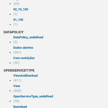
(40)
02_10_100
(1)
01_100
(1)
DATAPOLICY
dataPolicy_undefined
(2)
Dados abertos
(501)
Com restrições
(30)
OPENSERVICETYPE
viewAndDowload
(411)
view
(469)
openServiceType_undefined
(58)
Download