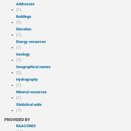
Addresses
(1)
Buildings
(5)
Elevation
(1)
Energy resources
(1)
Geology
(7)
Geographical names
(2)
Hydrography
(1)
Mineral resources
(1)
Statistical units
(7)
PROVIDED BY
RAACORES