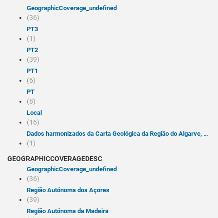
geographicCoverage_undefined
(36)
PT3
(1)
PT2
(39)
PT1
(6)
PT
(8)
Local
(16)
Dados harmonizados da Carta Geológica da Região do Algarve, escala 1:100 000 - Folha do Barlavento (Serviço de visualização WMS INSPIRE 1.3.0) Harmonised Geological Map Data of Algarve Region, scale 1:100 000 - West Sheet (INSPIRE view service WMS 1.3.0) 2023-10-23 creation 2025-03-18 publication Serviço de visualização INSPIRE dos dados harmonizados da Carta Geológica da Região do Algarve à escala 1:100 000, constituído apenas pela folha do Barlavento. Os níveis de informação disponibilizados são as Unidades Geológicas, classificadas segundo as litologias e idades dos vocabulários INSPIRE. INSPIRE view service providing Portugal onshore bedrock geological data at 1:100 000 scale. Layers depicting Geologic Units classified according to ages and lithologies from INSPIRE vocabularies are available. Cumprimento da Diretiva INSPIRE. Laboratório Nacional de Energia e Geologia, I.P. Unidade de Informação Geocientífica Laboratório Nacional de Energia e Geologia, I.P. National Laboratory of Energy and Geology, P.I. (+351) 210 924 600 (+351) 217 163 806 Estrada da Portela-Bairro do Zambujal-Alfragide Amadora 2610-999 Portugal geoportal@lneg.pt pointOfContact notPlanned INSPIRECORE Options 2019-01-01 publication infoMapAccessService ISO - 19119 geographic services taxonomy 2010-01-19 publication LNEG Carta Geológica Geologia WMS SNIG Geologia Harmonizada Barlavento LGM Inspire view service Harmonised Geology GE Portugal Algarve Faro place infoMapAccessService ISO 19119 service taxonomy 2013-01-01 publication otherRestrictions Acesso público sem restrições otherRestrictions acesso e uso sem condições view true -9.22 -7.00 36.95 37.50 true PT15 tight GetCapabilities XML https://inspire.lneg.pt/arcgis/services/CartografiaGeologica/CGP100k/MapServer/WMSServer?request=GetCapabilities&service=WMS
(1)
GEOGRAPHICCOVERAGEDESC
geographicCoverage_undefined
(36)
Região Autónoma dos Açores
(39)
Região Autónoma da Madeira