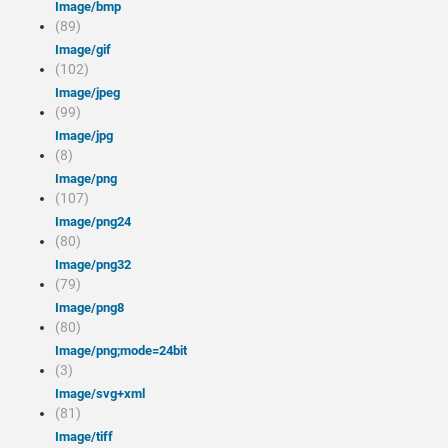
image/bmp
(89)
image/gif
(102)
image/jpeg
(99)
image/jpg
(8)
image/png
(107)
image/png24
(80)
image/png32
(79)
image/png8
(80)
image/png;mode=24bit
(3)
image/svg+xml
(81)
image/tiff