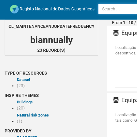
Registo Nacional de Dados Geográficos
From
1
-
10
/
CL_MAINTENANCEANDUPDATEFREQUENCY
Equipa
biannually
Localização
23 RECORD(S)
desportivos
TYPE OF RESOURCES
Dataset
(23)
INSPIRE THEMES
Equipa
Buildings
(20)
Localização 
Natural risk zones
tais como: 
(1)
PROVIDED BY