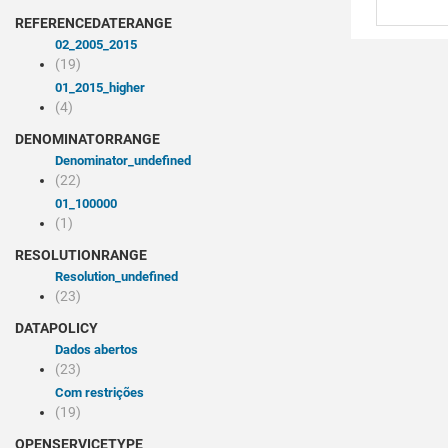
REFERENCEDATERANGE
02_2005_2015
(19)
01_2015_higher
(4)
DENOMINATORRANGE
denominator_undefined
(22)
01_100000
(1)
RESOLUTIONRANGE
resolution_undefined
(23)
DATAPOLICY
Dados abertos
(23)
Com restrições
(19)
OPENSERVICETYPE