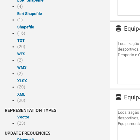
ESRI Shapefile
(4)
Esri Shapefile
(1)
Shapefile
Equipa
(16)
TXT
Localização 
(20)
desportivos
WFS
Desporto e 
(2)
WMS
(2)
XLSX
(20)
XML
Equipa
(20)
REPRESENTATION TYPES
Localização 
Vector
desportivos
(23)
Equipament
UPDATE FREQUENCIES
Biannually