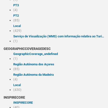
PT3
(4)
PT2
(85)
Local
(429)
Serviço de Visualização (WMS) com informação relativa ao Turismo da Região Autónoma dos Açores (RAA) 2020-01-09 publication Serviço de Visualização (WMS) com informação relativa ao Turismo da Região Autónoma dos Açores (RAA) Direção Regional do Turismo/Secretaria Regional do Turismo, Mobilidade e Infraestruturas/Governo dos Açores (+351) 292 200 500 (+351) 292 293 663/4 Rua Comendador Ernesto Rebelo, 14 Horta 9900-112 Portugal acoresturismo@azores.gov.pt pointOfContact asNeeded infoMapAccessService ISO - 19119 geographic services taxonomy 2010-01-19 publication Açores Faial Pico São Jorge Terceira Graciosa Corvo Flores São Miguel Santa Maria place RAA SRTMI_GRA Turismo Posto de informação Postos de turismo Pontos de interesse Natureza Religião Museu Centro de Inerpretação Alojamentos theme infoMapAccessService ISO 19119 service taxonomy 2013-01-01 publication otherRestrictions Acesso público sem restrições otherRestrictions acesso e uso sem condições view true PT11 true -32.00 -24.00 36.30 40.20 tight GetCapabilities XML https://visualizador-idea.ambiente.azores.gov.pt/postgresql/externos/public/turismo_raa/cgi-bin/qgis_mapserv.fcgi?request=GetCapabilities&service=WMS&version=1.3.0
(1)
GEOGRAPHICCOVERAGEDESC
geographicCoverage_undefined
(1)
Região Autónoma dos Açores
(85)
Região Autónoma da Madeira
(4)
Local
(430)
INSPIRECORE
INSPIRECORE
(40)