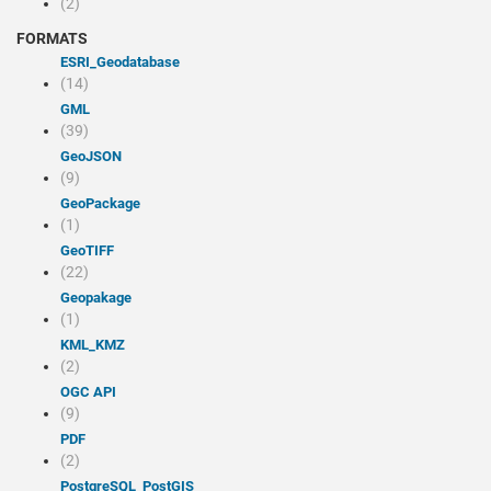
(2)
FORMATS
ESRI_Geodatabase
(14)
GML
(39)
GeoJSON
(9)
GeoPackage
(1)
GeoTIFF
(22)
Geopakage
(1)
KML_KMZ
(2)
OGC API
(9)
PDF
(2)
PostgreSQL_PostGIS