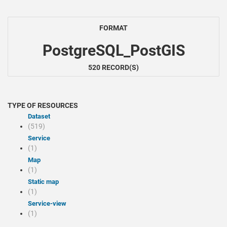
FORMAT
PostgreSQL_PostGIS
520 RECORD(S)
TYPE OF RESOURCES
Dataset
(519)
Service
(1)
Map
(1)
Static map
(1)
service-view
(1)