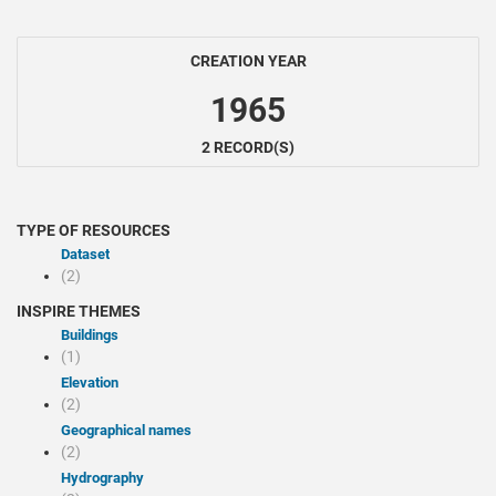
CREATION YEAR
1965
2 RECORD(S)
TYPE OF RESOURCES
Dataset
(2)
INSPIRE THEMES
Buildings
(1)
Elevation
(2)
Geographical names
(2)
Hydrography