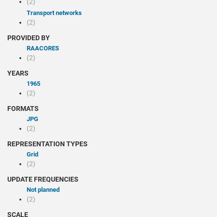
(2)
Transport networks
(2)
PROVIDED BY
RAACORES
(2)
YEARS
1965
(2)
FORMATS
JPG
(2)
REPRESENTATION TYPES
Grid
(2)
UPDATE FREQUENCIES
Not planned
(2)
SCALE