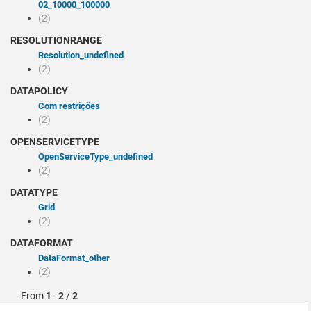
02_10000_100000
(2)
RESOLUTIONRANGE
resolution_undefined
(2)
DATAPOLICY
Com restrições
(2)
OPENSERVICETYPE
openServiceType_undefined
(2)
DATATYPE
Grid
(2)
DATAFORMAT
dataFormat_other
(2)
From
1
-
2
/
2