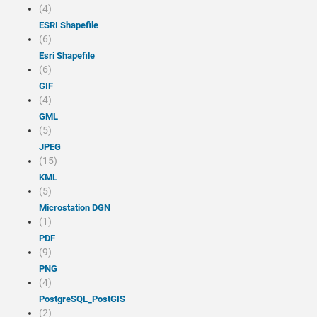
(4)
ESRI Shapefile
(6)
Esri Shapefile
(6)
GIF
(4)
GML
(5)
JPEG
(15)
KML
(5)
Microstation DGN
(1)
PDF
(9)
PNG
(4)
PostgreSQL_PostGIS
(2)