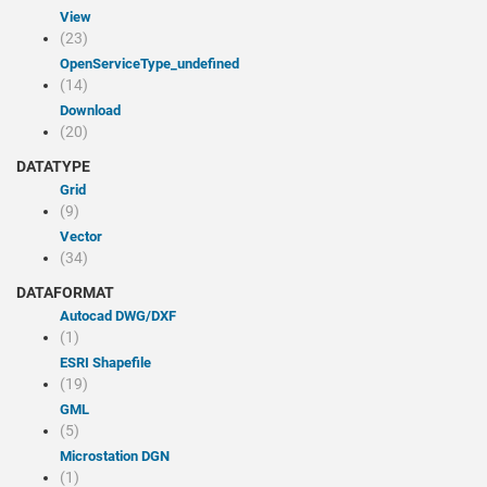
view
(23)
openServiceType_undefined
(14)
Download
(20)
DATATYPE
Grid
(9)
Vector
(34)
DATAFORMAT
Autocad DWG/DXF
(1)
ESRI Shapefile
(19)
GML
(5)
Microstation DGN
(1)