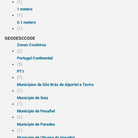
(1)
1 meters
(1)
0.1 meters
(1)
GEODESCCODE
Zonas Costeiras
(2)
Portugal Continental
(5)
PT1
(7)
Municípios de São Brás de Alportel e Tavira
(1)
Município de Seia
(1)
Município de Penafiel
(1)
Município de Paredes
(1)
Município de Oliveira do Hospital