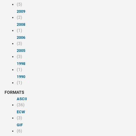
(5)
2009
(2)
2008
(1)
2006
(3)
2005
(3)
1998
(1)
1990
(1)
FORMATS
ASCII
(36)
ECW
(3)
GIF
(6)