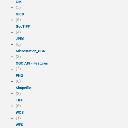
GML
(5)
GRID
(6)
GeoTIFF
(4)
JPEG
(6)
Microstation_DGN
(3)
OGC API - Features
(2)
PNG
(6)
Shapefile
(2)
TIFF
(6)
WCS
(1)
WFS