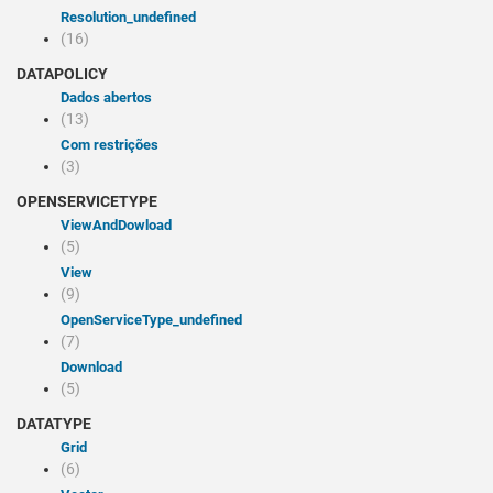
resolution_undefined
(16)
DATAPOLICY
Dados abertos
(13)
Com restrições
(3)
OPENSERVICETYPE
viewAndDowload
(5)
view
(9)
openServiceType_undefined
(7)
Download
(5)
DATATYPE
Grid
(6)