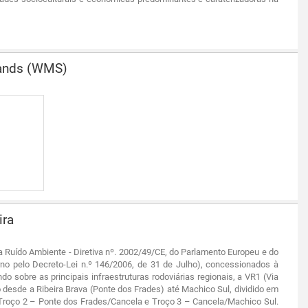
lands (WMS)
ira
va Ruído Ambiente - Diretiva nº. 2002/49/CE, do Parlamento Europeu e do
erno pelo Decreto-Lei n.º 146/2006, de 31 de Julho), concessionados à
o sobre as principais infraestruturas rodoviárias regionais, a VR1 (Via
o desde a Ribeira Brava (Ponte dos Frades) até Machico Sul, dividido em
, Troço 2 – Ponte dos Frades/Cancela e Troço 3 – Cancela/Machico Sul.