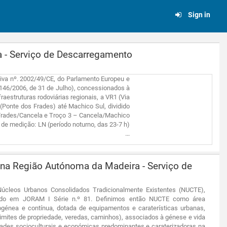
Sign in
a - Serviço de Descarregamento
tiva nº. 2002/49/CE, do Parlamento Europeu e
º 146/2006, de 31 de Julho), concessionados à
raestruturas rodoviárias regionais, a VR1 (Via
(Ponte dos Frades) até Machico Sul, dividido
s Frades/Cancela e Troço 3 – Cancela/Machico
 de medição: LN (período noturno, das 23-7 h)
na Região Autónoma da Madeira - Serviço de
 Núcleos Urbanos Consolidados Tradicionalmente Existentes (NUCTE),
icado em JORAM I Série n.º 81. Definimos então NUCTE como área
nea e contínua, dotada de equipamentos e caraterísticas urbanas,
, limites de propriedade, veredas, caminhos), associados à génese e vida
dades socioculturais e económicas predominantes e caraterizadoras na