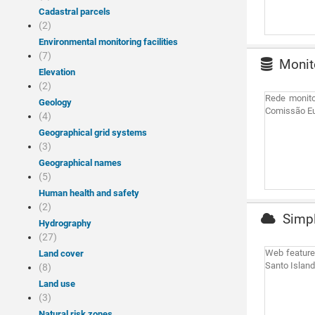
Cadastral parcels
(2)
Environmental monitoring facilities
(7)
Monito
Elevation
(2)
Rede monito
Geology
Comissão Eu
(4)
Geographical grid systems
(3)
Geographical names
(5)
Human health and safety
(2)
Simpl
Hydrography
(27)
Web feature
Land cover
Santo Island
(8)
Land use
(3)
Natural risk zones