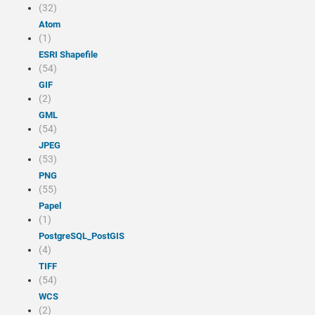
(32)
Atom
(1)
ESRI Shapefile
(54)
GIF
(2)
GML
(54)
JPEG
(53)
PNG
(55)
Papel
(1)
PostgreSQL_PostGIS
(4)
TIFF
(54)
WCS
(2)