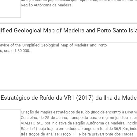
Região Autónoma da Madeira.
ified Geological Map of Madeira and Porto Santo Is
vice of the Simplified Geological Map of Madeira and Porto
s, scale 1:80 000.
stratégico de Ruído da VR1 (2017) da Ilha da Made
Criação de mapas estratégicos de ruído (indo de encontro à Direti
Conselho, de 25 de Junho, transposta para o regime jurídico int
VIALITORAL, por iniciativa da Região Autónoma da Madeira, incidind
Rápida 1) cujo trajeto em estudo abrange um total de 36,9 Km, ind
três troços de análise: Troço 1 – Ribeira Brava/Ponte dos Frades