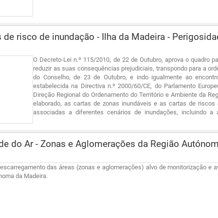
 de risco de inundação - Ilha da Madeira - Perigosi
O Decreto-Lei n.º 115/2010, de 22 de Outubro, aprova o quadro p
reduzir as suas consequências prejudiciais, transpondo para a ord
do Conselho, de 23 de Outubro, e indo igualmente ao encontro
estabelecida na Directiva n.º 2000/60/CE, do Parlamento Europe
Direção Regional do Ordenamento do Território e Ambiente da Reg
elaborado, as cartas de zonas inundáveis e as cartas de riscos 
associadas a diferentes cenários de inundações, incluindo a
inundações.
de do Ar - Zonas e Aglomerações da Região Autónom
descarregamento das áreas (zonas e aglomerações) alvo de monitorização e av
noma da Madeira.