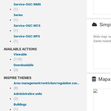
service-OGC:WMS
(1)
Series
(1)
Simpl
service-OGC:WCS
(1)
service-OGC:WFS
Web map ser
(1)
Santo Island
AVAILABLE ACTIONS
Viewable
(110)
Downloadable
(3)
INSPIRE THEMES
Mapa E
Area management/restriction/regulation zones and reporting units
(8)
Administrative units
(2)
Buildings
(1)