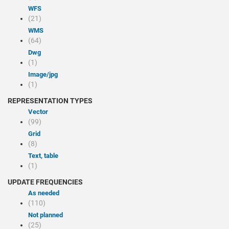
WFS
(21)
WMS
(64)
dwg
(1)
image/jpg
(1)
REPRESENTATION TYPES
Vector
(99)
Grid
(8)
Text, table
(1)
UPDATE FREQUENCIES
As needed
(110)
Not planned
(25)