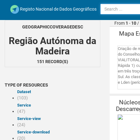
Registo Nacional de Dados Geográficos
From
1
-
10
/
GEOGRAPHICCOVERAGEDESC
Mapa Est
Região Autónoma da
Madeira
Criação de m
do Conselho,
VIALITORAL, 
151 RECORD(S)
Rápida 1) cu
em três troç
Sul. As clas
e Lden (perí
TYPE OF RESOURCES
Dataset
(103)
Núcleos
Service
Descarr
(47)
service-view
(24)
service-download
(20)