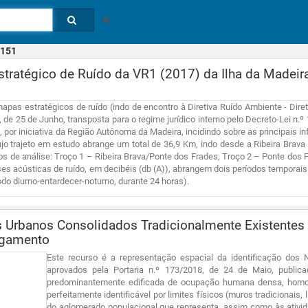
151
ratégico de Ruído da VR1 (2017) da Ilha da Madeir
apas estratégicos de ruído (indo de encontro à Diretiva Ruído Ambiente - Dire
 de 25 de Junho, transposta para o regime jurídico interno pelo Decreto-Lei n.
por iniciativa da Região Autónoma da Madeira, incidindo sobre as principais inf
jo trajeto em estudo abrange um total de 36,9 Km, indo desde a Ribeira Brava 
os de análise: Troço 1 – Ribeira Brava/Ponte dos Frades, Troço 2 – Ponte do
ses acústicas de ruído, em decibéis (db (A)), abrangem dois períodos temporais
odo diurno-entardecer-noturno, durante 24 horas).
 Urbanos Consolidados Tradicionalmente Existentes 
egamento
Este recurso é a representação espacial da identificação dos
aprovados pela Portaria n.º 173/2018, de 24 de Maio, publ
predominantemente edificada de ocupação humana densa, homogé
perfeitamente identificável por limites físicos (muros tradicionais
do aglomerado populacional que representa, assim como às ativi