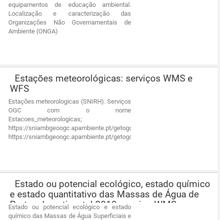
equipamentos de educação ambiental.
Localização e caracterização das
Organizações Não Governamentais de
Ambiente (ONGA)
Estações meteorológicas: serviços WMS e
WFS
Estações meteorologicas (SNIRH). Serviços
OGC com o nome
Estacoes_meteorologicas;
https://sniambgeoogc.apambiente.pt/getogc/services/SNIAmb/Estacoes_m
https://sniambgeoogc.apambiente.pt/getogc/services/SNIAmb/Estacoes_m
Estado ou potencial ecológico, estado químico
e estado quantitativo das Massas de Água de
Portugal continental 2010: serviço WMS
Estado ou potencial ecológico e estado
químico das Massas de Água Superficiais e