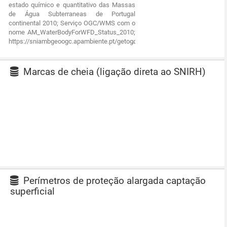
estado químico e quantitativo das Massas
de Água Subterraneas de Portugal
continental 2010; Serviço OGC/WMS com o
nome AM_WaterBodyForWFD_Status_2010;
https://sniambgeoogc.apambiente.pt/getogc/services/SNIAmb/MA_Est_P
Marcas de cheia (ligação direta ao SNIRH)
Perímetros de proteção alargada captação
superficial