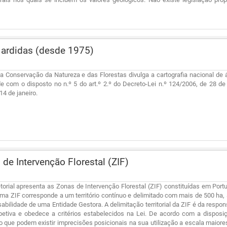
ardidas (desde 1975)
da Conservação da Natureza e das Florestas divulga a cartografia nacional de
 com o disposto no n.º 5 do art.º 2.º do Decreto-Lei n.º 124/2006, de 28 de
14 de janeiro.
de Intervenção Florestal (ZIF)
etorial apresenta as Zonas de Intervenção Florestal (ZIF) constituídas em Port
Uma ZIF corresponde a um território contínuo e delimitado com mais de 500 ha, 
abilidade de uma Entidade Gestora. A delimitação territorial da ZIF é da respo
petiva e obedece a critérios estabelecidos na Lei. De acordo com a disposiç
o que podem existir imprecisões posicionais na sua utilização a escala maior