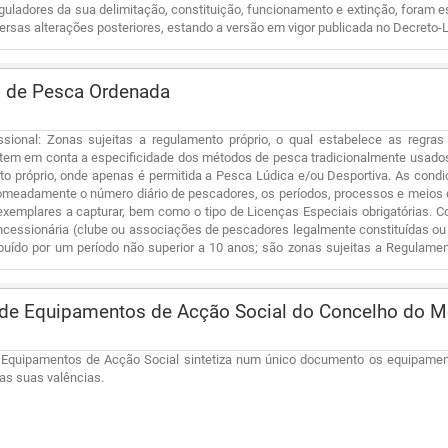
eguladores da sua delimitação, constituição, funcionamento e extinção, foram e
versas alterações posteriores, estando a versão em vigor publicada no Decreto-L
 de Pesca Ordenada
ssional: Zonas sujeitas a regulamento próprio, o qual estabelece as regr
 tem em conta a especificidade dos métodos de pesca tradicionalmente usados
o próprio, onde apenas é permitida a Pesca Lúdica e/ou Desportiva. As condi
 nomeadamente o número diário de pescadores, os períodos, processos e meio
xemplares a capturar, bem como o tipo de Licenças Especiais obrigatórias. 
ncessionária (clube ou associações de pescadores legalmente constituídas ou
ibuído por um período não superior a 10 anos; são zonas sujeitas a Regulamen
rtiva.
de Equipamentos de Acção Social do Concelho do M
 Equipamentos de Acção Social sintetiza num único documento os equipamen
as suas valências.