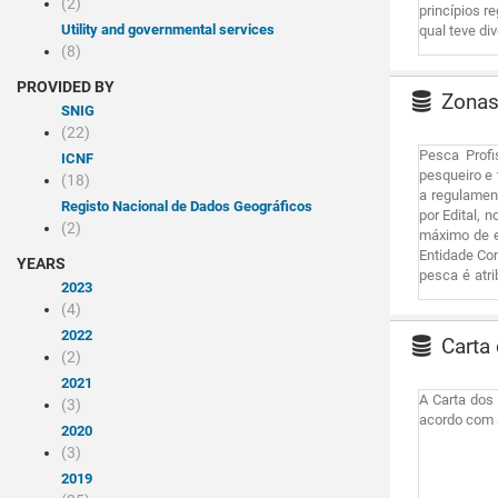
(2)
princípios r
Utility and governmental services
qual teve di
(8)
PROVIDED BY
Zonas
SNIG
(22)
Pesca Profi
ICNF
pesqueiro e
(18)
a regulament
Registo Nacional de Dados Geográficos
por Edital,
(2)
máximo de e
Entidade Co
YEARS
pesca é atr
2023
lúdica/despo
(4)
2022
Carta 
(2)
2021
A Carta dos
(3)
acordo com 
2020
(3)
2019