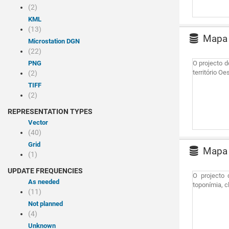
(2)
KML
(13)
Mapa 
Microstation DGN
(22)
PNG
O projecto d
território O
(2)
TIFF
(2)
REPRESENTATION TYPES
Vector
(40)
Grid
Mapa d
(1)
UPDATE FREQUENCIES
O projecto 
As needed
toponímia, c
(11)
Not planned
(4)
Unknown