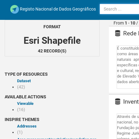
Registo Nacional de Dados Geográficos
From
1
-
10
/
FORMAT
Rede N
Esri Shapefile
É constituíd
42 RECORD(S)
como áreas 
naturais ap
específicas 
e cultural, 
TYPE OF RESOURCES
de Elevado 
Dataset
dados aberto
(42)
AVAILABLE ACTIONS
Invent
Viewable
(16)
Através de u
INSPIRE THEMES
nacional, no
Addresses
Fundação par
(1)
Regime Jurí
valores nat