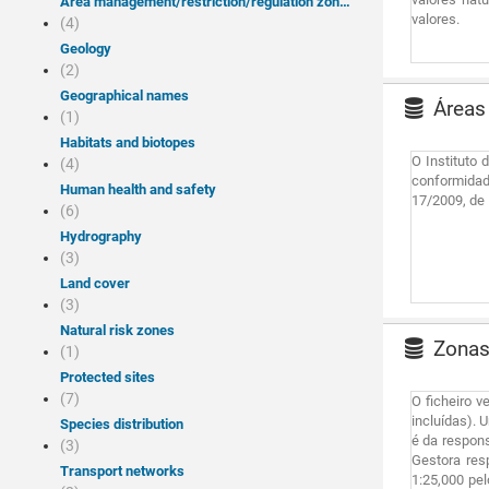
Area management/restriction/regulation zones and reporting units
valores.
(4)
Geology
(2)
Geographical names
Áreas 
(1)
Habitats and biotopes
O Instituto 
(4)
conformidade
Human health and safety
17/2009, de 
(6)
Hydrography
(3)
Land cover
(3)
Natural risk zones
Zonas 
(1)
Protected sites
(7)
O ficheiro v
incluídas). 
Species distribution
é da respons
(3)
Gestora res
Transport networks
1:25,000 pel