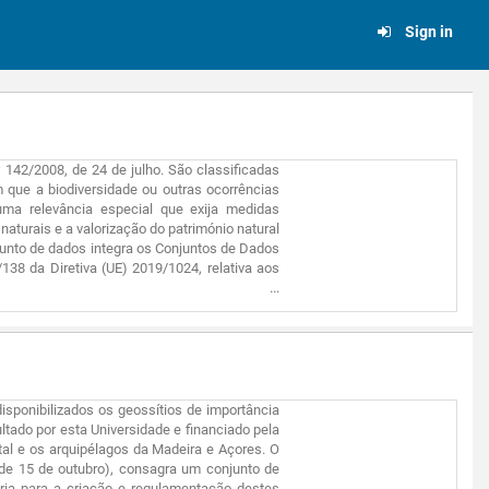
Sign in
º 142/2008, de 24 de julho. São classificadas
 que a biodiversidade ou outras ocorrências
, uma relevância especial que exija medidas
aturais e a valorização do património natural
njunto de dados integra os Conjuntos de Dados
38 da Diretiva (UE) 2019/1024, relativa aos
isponibilizados os geossítios de importância
ultado por esta Universidade e financiado pela
tal e os arquipélagos da Madeira e Açores. O
 de 15 de outubro), consagra um conjunto de
pria para a criação e regulamentação destes