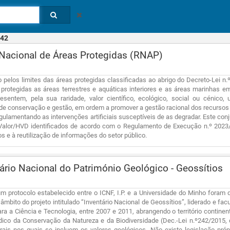
42
acional de Áreas Protegidas (RNAP)
o pelos limites das áreas protegidas classificadas ao abrigo do Decreto-Lei n.
protegidas as áreas terrestres e aquáticas interiores e as áreas marinhas em
resentem, pela sua raridade, valor científico, ecológico, social ou cénico
de conservação e gestão, em ordem a promover a gestão racional dos recursos n
regulamentando as intervenções artificiais susceptíveis de as degradar. Este co
Valor/HVD identificados de acordo com o Regulamento de Execução n.º 2023/1
s e à reutilização de informações do setor público.
ário Nacional do Património Geológico - Geossítios
m protocolo estabelecido entre o ICNF, I.P. e a Universidade do Minho foram d
 âmbito do projeto intitulado “Inventário Nacional de Geossítios”, liderado e fac
a a Ciência e Tecnologia, entre 2007 e 2011, abrangendo o território continen
dico da Conservação da Natureza e da Biodiversidade (Dec.-Lei n.º242/2015,
urais nos quais se incluem os valores geológicos. Não existe legislação pró