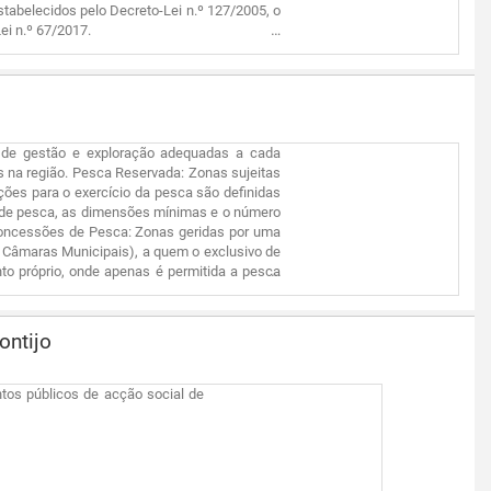
stabelecidos pelo Decreto-Lei n.º 127/2005, o
ei n.º 67/2017.
as de gestão e exploração adequadas a cada
 na região. Pesca Reservada: Zonas sujeitas
ções para o exercício da pesca são definidas
s de pesca, as dimensões mínimas e o número
Concessões de Pesca: Zonas geridas por uma
 Câmaras Municipais), a quem o exclusivo de
to próprio, onde apenas é permitida a pesca
ontijo
tos públicos de acção social de