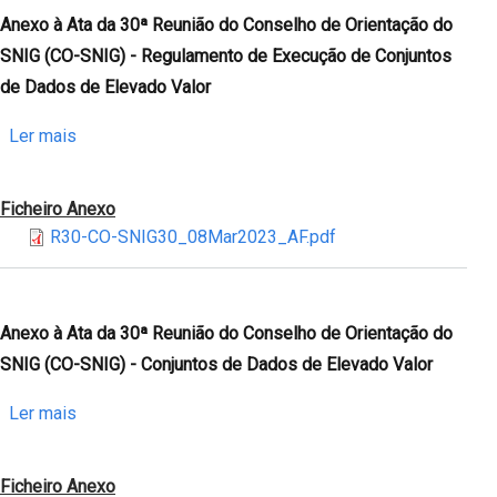
do
Anexo à Ata da 30ª Reunião do Conselho de Orientação do
Conselho
SNIG (CO-SNIG) - Regulamento de Execução de Conjuntos
de
de Dados de Elevado Valor
Orientação
do
sobre
Ler mais
SNIG
Anexo
(CO-
à
Ficheiro Anexo
SNIG)
Ata
R30-CO-SNIG30_08Mar2023_AF.pdf
-
da
Informações
30ª
Reunião
do
Anexo à Ata da 30ª Reunião do Conselho de Orientação do
Conselho
SNIG (CO-SNIG) - Conjuntos de Dados de Elevado Valor
de
Orientação
sobre
Ler mais
do
Anexo
SNIG
à
Ficheiro Anexo
(CO-
Ata