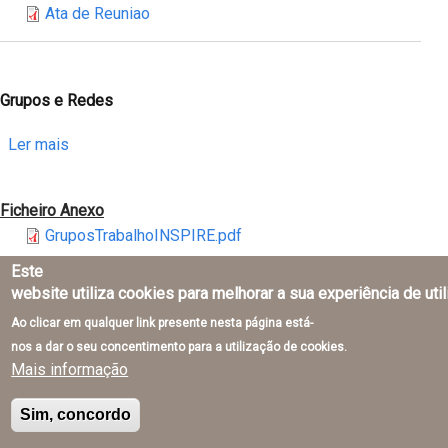
Ata de Reuniao
Reunião
do
Conselho
de
Grupos e Redes
Orientação
sobre
Ler mais
do
Grupos
SNIG
e
(CO-
Ficheiro Anexo
Redes
SNIG)
GruposTrabalhoINSPIRE.pdf
Este
website utiliza cookies para melhorar a sua experiência de uti
Marcos na evolução do SNIG
Ao clicar em qualquer link presente nesta página está-
nos a dar o seu concentimento para a utilização de cookies.
sobre
Ler mais
Mais informação
Marcos
na
Sim, concordo
Ficheiro Anexo
evolução