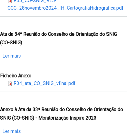
R35_CO-SNIG_R25-
-
da
CCC_28novembro2024_IH_CartografiaHidrografica.pdf
NODC-
35ª
PT
Reunião
do
Conselho
Ata da 34ª Reunião do Conselho de Orientação do SNIG
de
(CO-SNIG)
Orientação
do
sobre
Ler mais
SNIG
Ata
(CO-
da
Ficheiro Anexo
SNIG)
34ª
R34_ata_CO_SNIG_vfinal.pdf
-
Reunião
Cartografia
do
Hidrográfica
Conselho
de
Anexo à Ata da 33ª Reunião do Conselho de Orientação do
Orientação
SNIG (CO-SNIG) - Monitorização Inspire 2023
do
SNIG
sobre
Ler mais