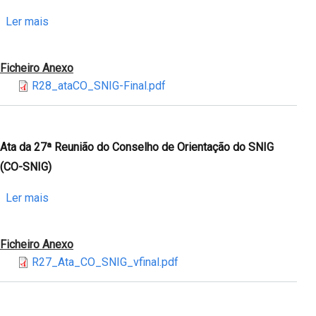
de
Orientação
sobre
Ler mais
do
Ata
SNIG
da
Ficheiro Anexo
(CO-
28ª
R28_ataCO_SNIG-Final.pdf
SNIG)
Reunião
-
do
Monitorização
Conselho
INSPIRE
de
Ata da 27ª Reunião do Conselho de Orientação do SNIG
2022
Orientação
(CO-SNIG)
do
SNIG
sobre
Ler mais
(CO-
Ata
SNIG)
da
Ficheiro Anexo
27ª
R27_Ata_CO_SNIG_vfinal.pdf
Reunião
do
Conselho