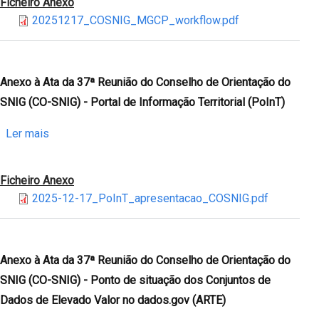
Ficheiro Anexo
Ata
20251217_COSNIG_MGCP_workflow.pdf
da
37ª
Reunião
do
Anexo à Ata da 37ª Reunião do Conselho de Orientação do
Conselho
SNIG (CO-SNIG) - Portal de Informação Territorial (PoInT)
de
Orientação
sobre
Ler mais
do
Anexo
SNIG
à
Ficheiro Anexo
(CO-
Ata
2025-12-17_PoInT_apresentacao_COSNIG.pdf
SNIG)
da
-
37ª
Aquisição
Reunião
de
do
Anexo à Ata da 37ª Reunião do Conselho de Orientação do
Informação
Conselho
SNIG (CO-SNIG) - Ponto de situação dos Conjuntos de
Geoespacial
de
Dados de Elevado Valor no dados.gov (ARTE)
no
Orientação