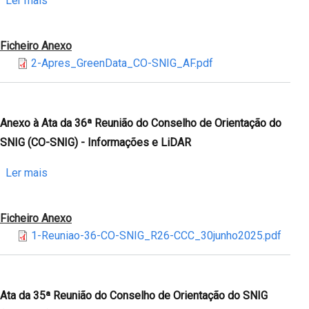
Ler mais
do
Anexo
SNIG
à
Ficheiro Anexo
(CO-
Ata
2-Apres_GreenData_CO-SNIG_AF.pdf
SNIG)
da
-
36ª
Monitorização
Reunião
INSPIRE
do
Anexo à Ata da 36ª Reunião do Conselho de Orientação do
Conselho
SNIG (CO-SNIG) - Informações e LiDAR
de
Orientação
sobre
Ler mais
do
Anexo
SNIG
à
Ficheiro Anexo
(CO-
Ata
1-Reuniao-36-CO-SNIG_R26-CCC_30junho2025.pdf
SNIG)
da
-
36ª
Iniciativa
Reunião
Greendata
do
Ata da 35ª Reunião do Conselho de Orientação do SNIG