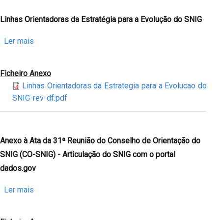
DF
Linhas Orientadoras da Estratégia para a Evolução do SNIG
sobre
Ler mais
Linhas
Orientadoras
Ficheiro Anexo
da
Linhas Orientadoras da Estrategia para a Evolucao do
Estratégia
SNIG-rev-df.pdf
para
a
Evolução
do
Anexo à Ata da 31ª Reunião do Conselho de Orientação do
SNIG
SNIG (CO-SNIG) - Articulação do SNIG com o portal
dados.gov
sobre
Ler mais
Anexo
à