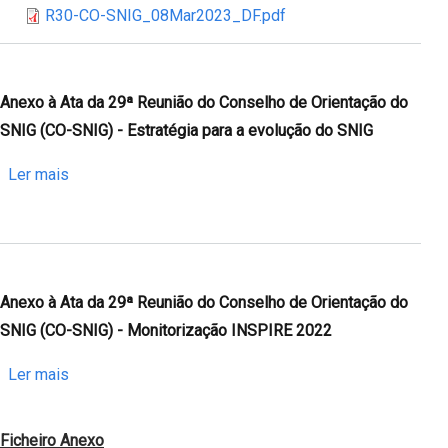
R30-CO-SNIG_08Mar2023_DF.pdf
SNIG)
da
-
30ª
Regulamento
Reunião
de
do
Anexo à Ata da 29ª Reunião do Conselho de Orientação do
Execução
Conselho
SNIG (CO-SNIG) - Estratégia para a evolução do SNIG
de
de
Conjuntos
Orientação
sobre
Ler mais
de
do
Anexo
Dados
SNIG
à
de
(CO-
Ata
Elevado
SNIG)
da
Valor
-
29ª
Anexo à Ata da 29ª Reunião do Conselho de Orientação do
Conjuntos
Reunião
SNIG (CO-SNIG) - Monitorização INSPIRE 2022
de
do
Dados
Conselho
sobre
Ler mais
de
de
Anexo
Elevado
Orientação
à
Ficheiro Anexo
Valor
do
Ata