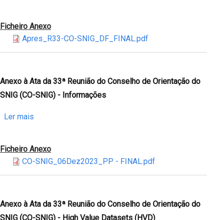
(CO-
Anexo
SNIG)
à
Ficheiro Anexo
Ata
Apres_R33-CO-SNIG_DF_FINAL.pdf
da
33ª
Reunião
do
Anexo à Ata da 33ª Reunião do Conselho de Orientação do
Conselho
SNIG (CO-SNIG) - Informações
de
Orientação
sobre
Ler mais
do
Anexo
SNIG
à
Ficheiro Anexo
(CO-
Ata
CO-SNIG_06Dez2023_PP - FINAL.pdf
SNIG)
da
-
33ª
Monitorização
Reunião
Inspire
do
Anexo à Ata da 33ª Reunião do Conselho de Orientação do
2023
Conselho
SNIG (CO-SNIG) - High Value Datasets (HVD)