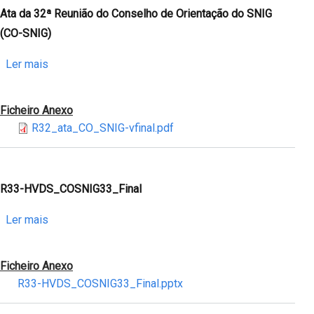
Value
de
Ata da 32ª Reunião do Conselho de Orientação do SNIG
Datasets
Orientação
(CO-SNIG)
(HVD)
do
SNIG
sobre
Ler mais
(CO-
Ata
SNIG)
da
Ficheiro Anexo
32ª
R32_ata_CO_SNIG-vfinal.pdf
Reunião
do
Conselho
de
R33-HVDS_COSNIG33_Final
Orientação
sobre
Ler mais
do
R33-
SNIG
HVDS_COSNIG33_Final
(CO-
Ficheiro Anexo
SNIG)
R33-HVDS_COSNIG33_Final.pptx