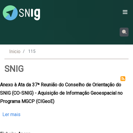
Passar
para
o
conteúdo
principal
Inicio
115
SNIG
Anexo à Ata da 37ª Reunião do Conselho de Orientação do
SNIG (CO-SNIG) - Aquisição de Informação Geoespacial no
Programa MGCP (CIGeoE)
sobre
Ler mais
Anexo
à