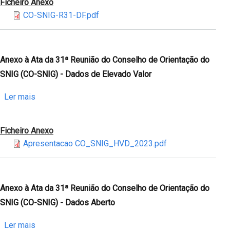
Ficheiro Anexo
Ata
CO-SNIG-R31-DF.pdf
da
31ª
Reunião
do
Anexo à Ata da 31ª Reunião do Conselho de Orientação do
Conselho
SNIG (CO-SNIG) - Dados de Elevado Valor
de
Orientação
sobre
Ler mais
do
Anexo
SNIG
à
Ficheiro Anexo
(CO-
Ata
Apresentacao CO_SNIG_HVD_2023.pdf
SNIG)
da
-
31ª
Articulação
Reunião
do
do
Anexo à Ata da 31ª Reunião do Conselho de Orientação do
SNIG
Conselho
SNIG (CO-SNIG) - Dados Aberto
com
de
o
Orientação
sobre
Ler mais