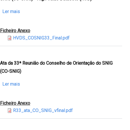
de
Orientação
sobre
Ler mais
do
Anexo
SNIG
à
Ficheiro Anexo
(CO-
Ata
HVDS_COSNIG33_Final.pdf
SNIG)
da
-
33ª
Informações
Reunião
do
Ata da 33ª Reunião do Conselho de Orientação do SNIG
Conselho
(CO-SNIG)
de
Orientação
sobre
Ler mais
do
Ata
SNIG
da
Ficheiro Anexo
(CO-
33ª
R33_ata_CO_SNIG_vfinal.pdf
SNIG)
Reunião
-
do
High
Conselho