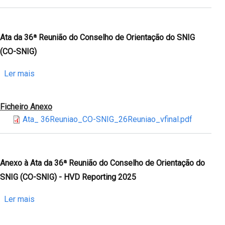
SNIG
Reunião
report
do
Conselho
Ata da 36ª Reunião do Conselho de Orientação do SNIG
de
(CO-SNIG)
Orientação
do
sobre
Ler mais
SNIG
Ata
(CO-
da
Ficheiro Anexo
SNIG)
36ª
Ata_ 36Reuniao_CO-SNIG_26Reuniao_vfinal.pdf
-
Reunião
Informações
do
e
Conselho
Centro
de
Anexo à Ata da 36ª Reunião do Conselho de Orientação do
de
Orientação
SNIG (CO-SNIG) - HVD Reporting 2025
Dados
do
da
SNIG
sobre
Ler mais
DGT
(CO-
Anexo
SNIG)
à