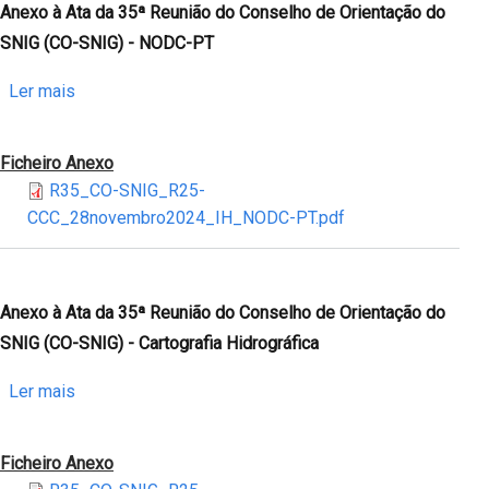
Conselho
Anexo à Ata da 35ª Reunião do Conselho de Orientação do
de
SNIG (CO-SNIG) - NODC-PT
Orientação
do
sobre
Ler mais
SNIG
Anexo
(CO-
à
Ficheiro Anexo
SNIG)
Ata
R35_CO-SNIG_R25-
-
da
CCC_28novembro2024_IH_NODC-PT.pdf
Nova
35ª
Cartografia
Reunião
Náutica
do
Conselho
Anexo à Ata da 35ª Reunião do Conselho de Orientação do
de
SNIG (CO-SNIG) - Cartografia Hidrográfica
Orientação
do
sobre
Ler mais
SNIG
Anexo
(CO-
à
Ficheiro Anexo
SNIG)
Ata