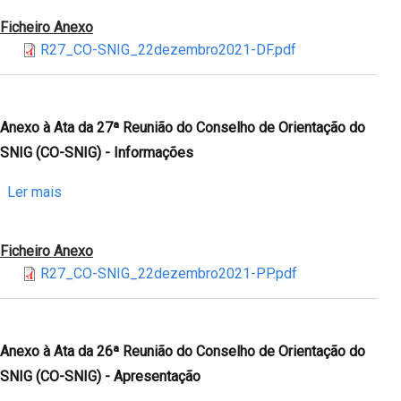
SNIG
à
Ficheiro Anexo
(CO-
Ata
R27_CO-SNIG_22dezembro2021-DF.pdf
SNIG)
da
-
27ª
Debate
Reunião
sobre
do
Anexo à Ata da 27ª Reunião do Conselho de Orientação do
a
Conselho
SNIG (CO-SNIG) - Informações
Diretiva
de
INSPIRE
Orientação
sobre
Ler mais
do
Anexo
SNIG
à
Ficheiro Anexo
(CO-
Ata
R27_CO-SNIG_22dezembro2021-PP.pdf
SNIG)
da
-
27ª
INSPIRE
Reunião
do
Anexo à Ata da 26ª Reunião do Conselho de Orientação do
Conselho
SNIG (CO-SNIG) - Apresentação
de