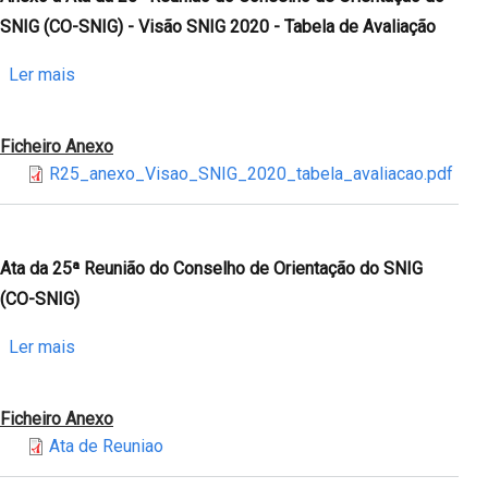
Orientação
SNIG (CO-SNIG) - Visão SNIG 2020 - Tabela de Avaliação
do
SNIG
sobre
Ler mais
(CO-
Anexo
SNIG)
à
Ficheiro Anexo
Ata
R25_anexo_Visao_SNIG_2020_tabela_avaliacao.pdf
da
25ª
Reunião
do
Ata da 25ª Reunião do Conselho de Orientação do SNIG
Conselho
(CO-SNIG)
de
Orientação
sobre
Ler mais
do
Ata
SNIG
da
Ficheiro Anexo
(CO-
25ª
Ata de Reuniao
SNIG)
Reunião
-
do