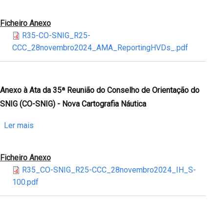
SNIG
Anexo
(CO-
à
Ficheiro Anexo
SNIG)
Ata
R35-CO-SNIG_R25-
-
da
CCC_28novembro2024_AMA_ReportingHVDs_.pdf
BDNC
35ª
LiDAR
Reunião
do
Conselho
Anexo à Ata da 35ª Reunião do Conselho de Orientação do
de
SNIG (CO-SNIG) - Nova Cartografia Náutica
Orientação
do
sobre
Ler mais
SNIG
Anexo
(CO-
à
Ficheiro Anexo
SNIG)
Ata
R35_CO-SNIG_R25-CCC_28novembro2024_IH_S-
-
da
100.pdf
HVD
35ª
Reunião
do