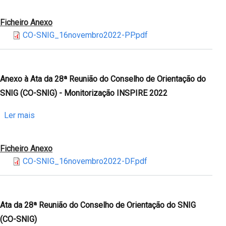
(CO-
Anexo
SNIG)
à
Ficheiro Anexo
Ata
CO-SNIG_16novembro2022-PP.pdf
da
28ª
Reunião
do
Anexo à Ata da 28ª Reunião do Conselho de Orientação do
Conselho
SNIG (CO-SNIG) - Monitorização INSPIRE 2022
de
Orientação
sobre
Ler mais
do
Anexo
SNIG
à
Ficheiro Anexo
(CO-
Ata
CO-SNIG_16novembro2022-DF.pdf
SNIG)
da
-
28ª
Informações
Reunião
do
Ata da 28ª Reunião do Conselho de Orientação do SNIG
Conselho
(CO-SNIG)