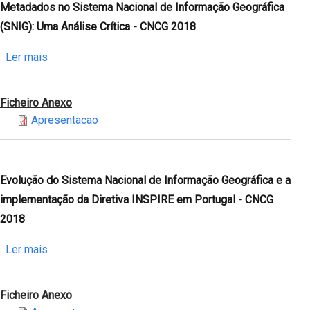
de
Metadados no Sistema Nacional de Informação Geográfica
Orientação
(SNIG): Uma Análise Crítica - CNCG 2018
do
SNIG
sobre
Ler mais
(CO-
Metadados
SNIG)
no
Ficheiro Anexo
Sistema
Apresentacao
Nacional
de
Informação
Geográfica
Evolução do Sistema Nacional de Informação Geográfica e a
(SNIG):
implementação da Diretiva INSPIRE em Portugal - CNCG
Uma
2018
Análise
Crítica
sobre
Ler mais
-
Evolução
CNCG
do
Ficheiro Anexo
2018
Sistema