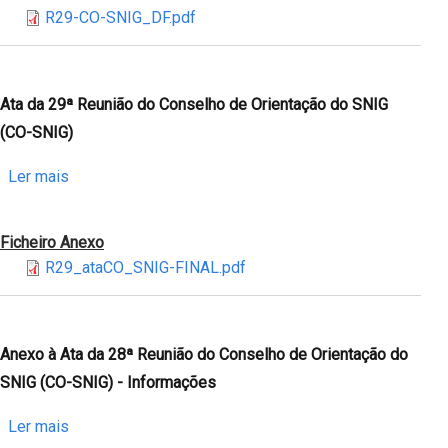
R29-CO-SNIG_DF.pdf
SNIG
da
(CO-
29ª
SNIG)
Reunião
-
do
Ata da 29ª Reunião do Conselho de Orientação do SNIG
Estratégia
Conselho
(CO-SNIG)
para
de
a
Orientação
sobre
Ler mais
evolução
do
Ata
do
SNIG
da
Ficheiro Anexo
SNIG
(CO-
29ª
R29_ataCO_SNIG-FINAL.pdf
SNIG)
Reunião
-
do
Monitorização
Conselho
INSPIRE
de
Anexo à Ata da 28ª Reunião do Conselho de Orientação do
2022
Orientação
SNIG (CO-SNIG) - Informações
do
SNIG
sobre
Ler mais