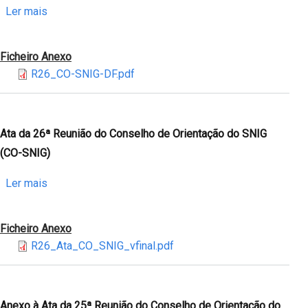
Orientação
sobre
Ler mais
do
Anexo
SNIG
à
Ficheiro Anexo
(CO-
Ata
R26_CO-SNIG-DF.pdf
SNIG)
da
-
26ª
Informações
Reunião
do
Ata da 26ª Reunião do Conselho de Orientação do SNIG
Conselho
(CO-SNIG)
de
Orientação
sobre
Ler mais
do
Ata
SNIG
da
Ficheiro Anexo
(CO-
26ª
R26_Ata_CO_SNIG_vfinal.pdf
SNIG)
Reunião
-
do
Apresentação
Conselho
de
Anexo à Ata da 25ª Reunião do Conselho de Orientação do