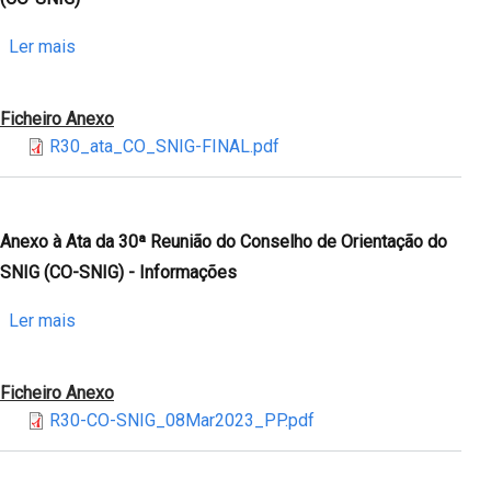
de
Orientação
sobre
Ler mais
do
Ata
SNIG
da
Ficheiro Anexo
(CO-
30ª
R30_ata_CO_SNIG-FINAL.pdf
SNIG)
Reunião
-
do
Estratégia
Conselho
para
de
Anexo à Ata da 30ª Reunião do Conselho de Orientação do
a
Orientação
SNIG (CO-SNIG) - Informações
promoção
do
do
SNIG
sobre
Ler mais
SNIG
(CO-
Anexo
SNIG)
à
Ficheiro Anexo
Ata
R30-CO-SNIG_08Mar2023_PP.pdf
da
30ª
Reunião