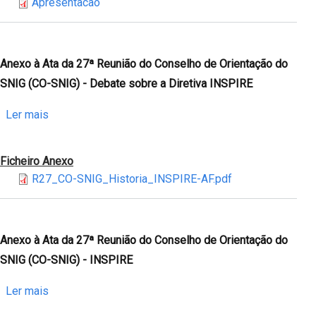
Apresentacao
Nacional
de
Informação
Geográfica
Anexo à Ata da 27ª Reunião do Conselho de Orientação do
e
SNIG (CO-SNIG) - Debate sobre a Diretiva INSPIRE
a
implementação
sobre
Ler mais
da
Anexo
Diretiva
à
Ficheiro Anexo
INSPIRE
Ata
R27_CO-SNIG_Historia_INSPIRE-AF.pdf
em
da
Portugal
27ª
-
Reunião
CNCG
do
Anexo à Ata da 27ª Reunião do Conselho de Orientação do
2018
Conselho
SNIG (CO-SNIG) - INSPIRE
de
Orientação
sobre
Ler mais
do
Anexo