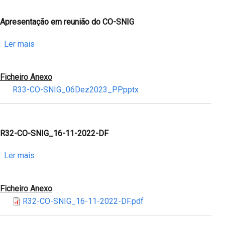
Apresentação em reunião do CO-SNIG
sobre
Ler mais
Apresentação
em
Ficheiro Anexo
reunião
R33-CO-SNIG_06Dez2023_PP.pptx
do
CO-
SNIG
R32-CO-SNIG_16-11-2022-DF
sobre
Ler mais
R32-
CO-
Ficheiro Anexo
SNIG_16-
R32-CO-SNIG_16-11-2022-DF.pdf
11-
2022-