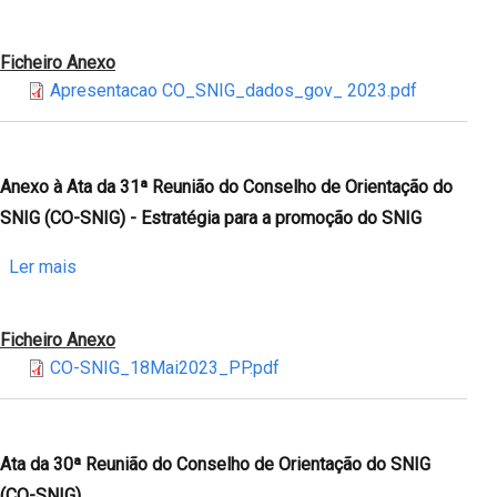
portal
do
Anexo
dados.gov
SNIG
à
Ficheiro Anexo
(CO-
Ata
Apresentacao CO_SNIG_dados_gov_ 2023.pdf
SNIG)
da
-
31ª
Dados
Reunião
de
do
Anexo à Ata da 31ª Reunião do Conselho de Orientação do
Elevado
Conselho
SNIG (CO-SNIG) - Estratégia para a promoção do SNIG
Valor
de
Orientação
sobre
Ler mais
do
Anexo
SNIG
à
Ficheiro Anexo
(CO-
Ata
CO-SNIG_18Mai2023_PP.pdf
SNIG)
da
-
31ª
Dados
Reunião
Aberto
do
Ata da 30ª Reunião do Conselho de Orientação do SNIG
Conselho
(CO-SNIG)