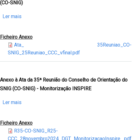
Conselho
(CO-SNIG)
de
Orientação
sobre
Ler mais
do
Ata
SNIG
da
Ficheiro Anexo
(CO-
35ª
Ata_ 35Reuniao_CO-
SNIG)
Reunião
SNIG_25Reuniao_CCC_vfinal.pdf
-
do
Informações
Conselho
e
de
LiDAR
Orientação
Anexo à Ata da 35ª Reunião do Conselho de Orientação do
do
SNIG (CO-SNIG) - Monitorização INSPIRE
SNIG
(CO-
sobre
Ler mais
SNIG)
Anexo
à
Ficheiro Anexo
Ata
R35-CO-SNIG_R25-
da
CCC_28novembro2024_DGT_MonitorizacaoInspire_.pdf