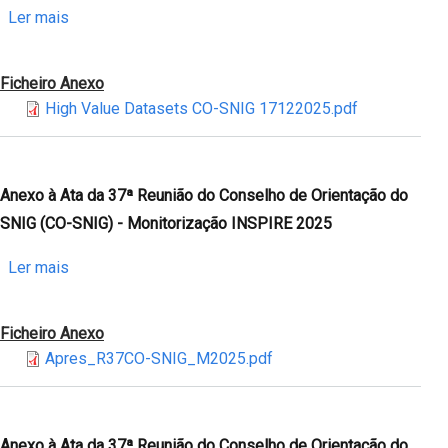
Programa
do
sobre
Ler mais
MGCP
SNIG
Anexo
(CIGeoE)
(CO-
à
Ficheiro Anexo
SNIG)
Ata
High Value Datasets CO-SNIG 17122025.pdf
-
da
Portal
37ª
de
Reunião
Informação
do
Anexo à Ata da 37ª Reunião do Conselho de Orientação do
Territorial
Conselho
SNIG (CO-SNIG) - Monitorização INSPIRE 2025
(PoInT)
de
Orientação
sobre
Ler mais
do
Anexo
SNIG
à
Ficheiro Anexo
(CO-
Ata
Apres_R37CO-SNIG_M2025.pdf
SNIG)
da
-
37ª
Ponto
Reunião
de
do
Anexo à Ata da 37ª Reunião do Conselho de Orientação do