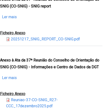
situação
Conselho
SNIG (CO-SNIG) - SNIG report
dos
de
Conjuntos
Orientação
sobre
Ler mais
de
do
Anexo
Dados
SNIG
à
Ficheiro Anexo
de
(CO-
Ata
20251217_SNIG_REPORT_CO-SNIG.pdf
Elevado
SNIG)
da
Valor
-
37ª
no
Monitorização
Reunião
dados.gov
INSPIRE
do
Anexo à Ata da 37ª Reunião do Conselho de Orientação do
(ARTE)
2025
Conselho
SNIG (CO-SNIG) - Informações e Centro de Dados da DGT
de
Orientação
sobre
Ler mais
do
Anexo
SNIG
à
Ficheiro Anexo
(CO-
Ata
Reuniao-37-CO-SNIG_R27-
SNIG)
da
CCC_17dezembro2025.pdf
-
37ª