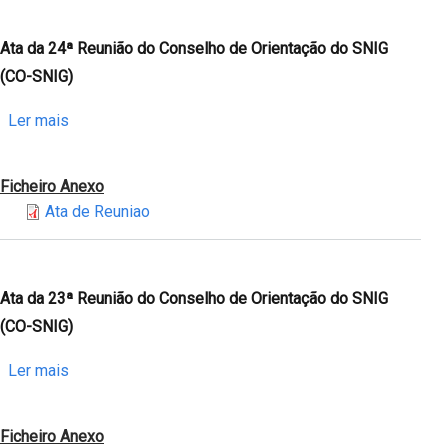
Visão
Conselho
SNIG
de
Ata da 24ª Reunião do Conselho de Orientação do SNIG
2020
Orientação
(CO-SNIG)
-
do
Tabela
SNIG
sobre
Ler mais
de
(CO-
Ata
Avaliação
SNIG)
da
Ficheiro Anexo
24ª
Ata de Reuniao
Reunião
do
Conselho
de
Ata da 23ª Reunião do Conselho de Orientação do SNIG
Orientação
(CO-SNIG)
do
SNIG
sobre
Ler mais
(CO-
Ata
SNIG)
da
Ficheiro Anexo
23ª