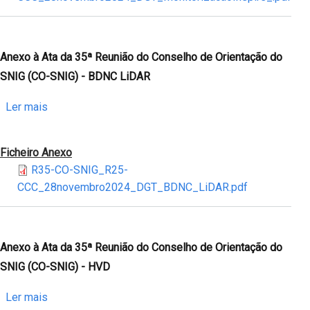
35ª
Reunião
do
Conselho
Anexo à Ata da 35ª Reunião do Conselho de Orientação do
de
SNIG (CO-SNIG) - BDNC LiDAR
Orientação
do
sobre
Ler mais
SNIG
Anexo
(CO-
à
Ficheiro Anexo
SNIG)
Ata
R35-CO-SNIG_R25-
-
da
CCC_28novembro2024_DGT_BDNC_LiDAR.pdf
Monitorização
35ª
INSPIRE
Reunião
do
Conselho
Anexo à Ata da 35ª Reunião do Conselho de Orientação do
de
SNIG (CO-SNIG) - HVD
Orientação
do
sobre
Ler mais