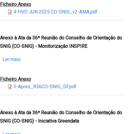
Ficheiro Anexo
Ata
4-HVD JUN 2025 CO-SNIG_v2-AMA.pdf
da
36ª
Reunião
do
Anexo à Ata da 36ª Reunião do Conselho de Orientação do
Conselho
SNIG (CO-SNIG) - Monitorização INSPIRE
de
Orientação
sobre
Ler mais
do
Anexo
SNIG
à
Ficheiro Anexo
(CO-
Ata
3-Apres_R36CO-SNIG_DF.pdf
SNIG)
da
-
36ª
HVD
Reunião
Reporting
do
Anexo à Ata da 36ª Reunião do Conselho de Orientação do
2025
Conselho
SNIG (CO-SNIG) - Iniciativa Greendata
de
Orientação
sobre