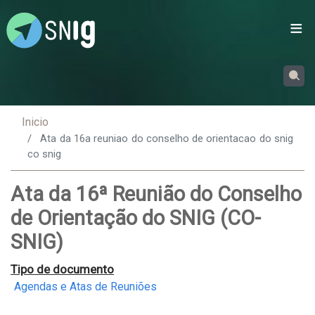
Passar
para
o
conteúdo
principal
Inicio
Ata da 16a reuniao do conselho de orientacao do snig
co snig
Ata da 16ª Reunião do Conselho
de Orientação do SNIG (CO-
SNIG)
Tipo de documento
Agendas e Atas de Reuniões