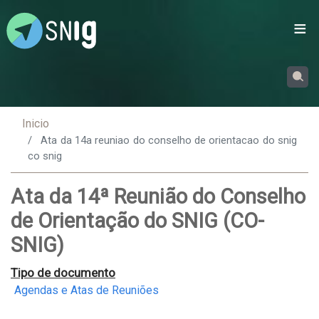
Passar
para
o
conteúdo
principal
Inicio
Ata da 14a reuniao do conselho de orientacao do snig
co snig
Ata da 14ª Reunião do Conselho
de Orientação do SNIG (CO-
SNIG)
Tipo de documento
Agendas e Atas de Reuniões