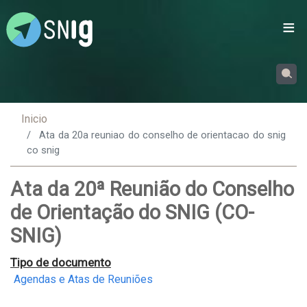
Passar
para
o
conteúdo
principal
Inicio
Ata da 20a reuniao do conselho de orientacao do snig
co snig
Ata da 20ª Reunião do Conselho
de Orientação do SNIG (CO-
SNIG)
Tipo de documento
Agendas e Atas de Reuniões