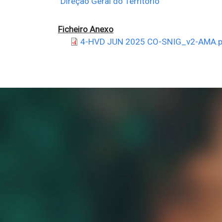
Direção Geral do Território
Ficheiro Anexo
4-HVD JUN 2025 CO-SNIG_v2-AMA.p