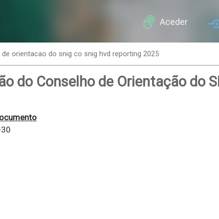
Passar
para
Aceder
o
conteúdo
de orientacao do snig co snig hvd reporting 2025
principal
ão do Conselho de Orientação do 
documento
-30