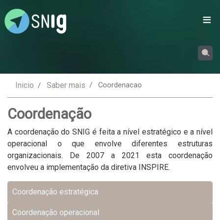
Passar
para
o
conteúdo
principal
Inicio
Saber mais
Coordenacao
Coordenação
A coordenação do SNIG é feita a nível estratégico e a nível
operacional o que envolve diferentes estruturas
organizacionais. De 2007 a 2021 esta coordenação
envolveu a implementação da diretiva INSPIRE.
Coordenação
Coordenação estratégica
Coordenação operacional