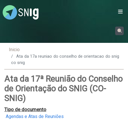
Passar
para
o
conteúdo
principal
Inicio
Ata da 17a reuniao do conselho de orientacao do snig
co snig
Ata da 17ª Reunião do Conselho
de Orientação do SNIG (CO-
SNIG)
Tipo de documento
Agendas e Atas de Reuniões