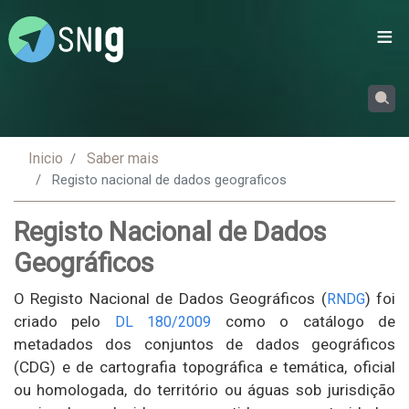
Passar
para
o
conteúdo
principal
Inicio
Saber mais
Registo nacional de dados geograficos
Registo Nacional de Dados
Geográficos
O Registo Nacional de Dados Geográficos (
) foi
RNDG
criado pelo
como o catálogo de
DL 180/2009
metadados dos conjuntos de dados geográficos
(CDG) e de cartografia topográfica e temática, oficial
ou homologada, do território ou águas sob jurisdição