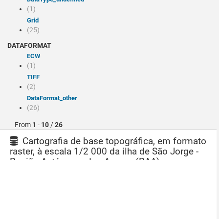
(1)
Grid
(25)
DATAFORMAT
ECW
(1)
TIFF
(2)
dataFormat_other
(26)
From
1
-
10
/
26
Cartografia de base topográfica, em formato
raster, à escala 1/2 000 da ilha de São Jorge -
Região Autónoma dos Açores (RAA)