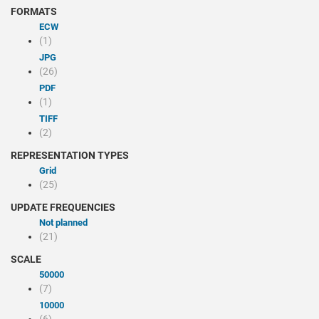
FORMATS
ECW
(1)
JPG
(26)
PDF
(1)
TIFF
(2)
REPRESENTATION TYPES
Grid
(25)
UPDATE FREQUENCIES
Not planned
(21)
SCALE
50000
(7)
10000