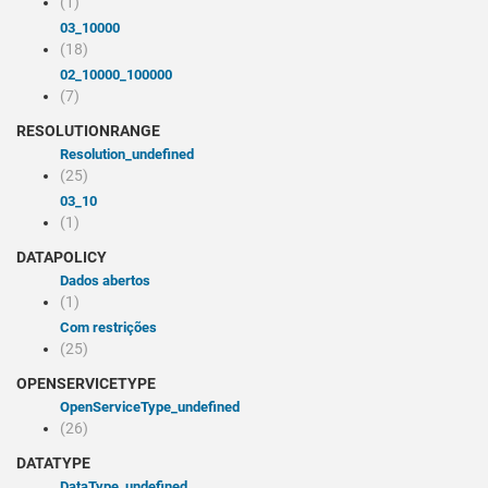
(1)
03_10000
(18)
02_10000_100000
(7)
RESOLUTIONRANGE
resolution_undefined
(25)
03_10
(1)
DATAPOLICY
Dados abertos
(1)
Com restrições
(25)
OPENSERVICETYPE
openServiceType_undefined
(26)
DATATYPE
dataType_undefined