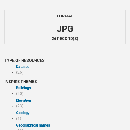
FORMAT
JPG
26 RECORD(S)
TYPE OF RESOURCES
Dataset
(26)
INSPIRE THEMES
Buildings
(20)
Elevation
(23)
Geology
(1)
Geographical names