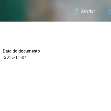
Passar
para
Aceder
o
conteúdo
principal
Data do documento
2015-11-04