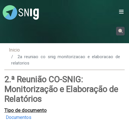
Passar
para
o
conteúdo
principal
Inicio
2a reuniao co snig monitorizacao e elaboracao de
relatorios
2.ª Reunião CO-SNIG:
Monitorização e Elaboração de
Relatórios
Tipo de documento
Documentos