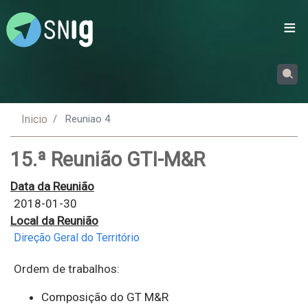
Passar
para
o
conteúdo
principal
Inicio
Reuniao 4
15.ª Reunião GTI-M&R
Data da Reunião
2018-01-30
Local da Reunião
Direção Geral do Território
Ordem de trabalhos:
Composição do GT M&R