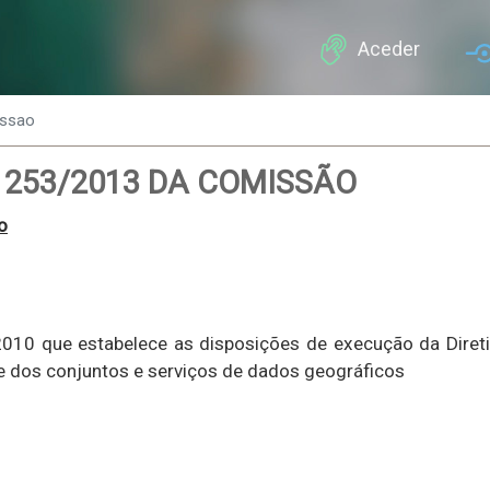
Passar
para
Aceder
o
conteúdo
issao
principal
1253/2013 DA COMISSÃO
o
2010 que estabelece as disposições de execução da Dire
de dos conjuntos e serviços de dados geográficos