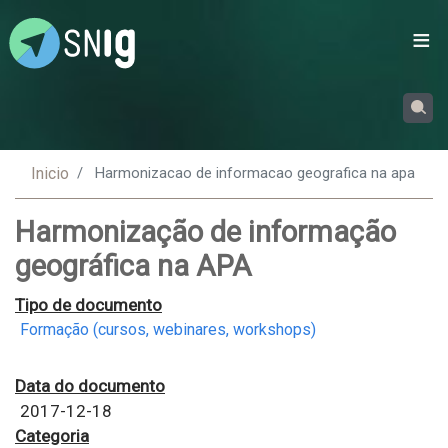
Passar
para
o
conteúdo
principal
Inicio
Harmonizacao de informacao geografica na apa
Harmonização de informação
geográfica na APA
Tipo de documento
Formação (cursos, webinares, workshops)
Data do documento
2017-12-18
Categoria