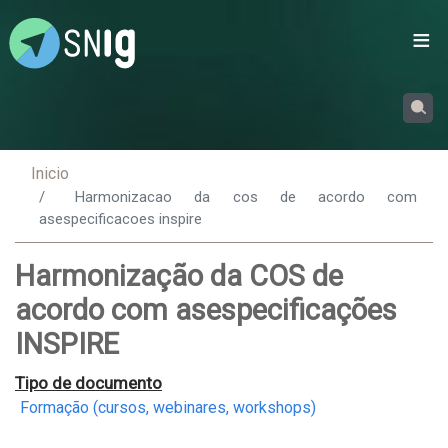
Passar
para
o
conteúdo
principal
Inicio
Harmonizacao da cos de acordo com
asespecificacoes inspire
Harmonização da COS de
acordo com asespecificações
INSPIRE
Tipo de documento
Formação (cursos, webinares, workshops)