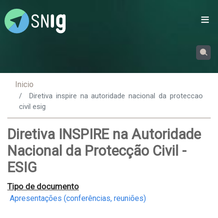
Passar
para
o
conteúdo
principal
Inicio
Diretiva inspire na autoridade nacional da proteccao
civil esig
Diretiva INSPIRE na Autoridade
Nacional da Protecção Civil -
ESIG
Tipo de documento
Apresentações (conferências, reuniões)