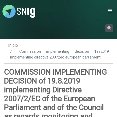
Passar
para
o
conteúdo
principal
Inicio
Commission implementing decision 1982019
implementing directive 20072ec european parliament
COMMISSION IMPLEMENTING
DECISION of 19.8.2019
implementing Directive
2007/2/EC of the European
Parliament and of the Council
as regards monitoring and