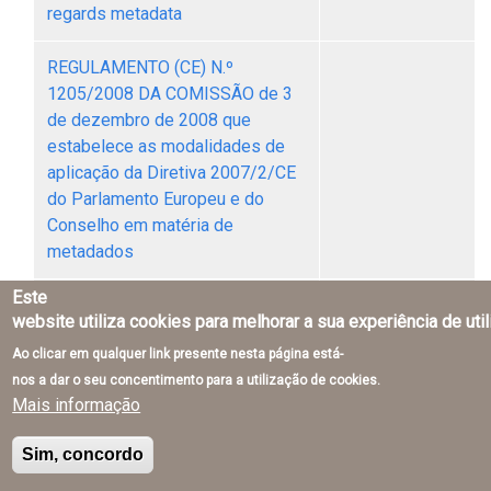
regards metadata
REGULAMENTO (CE) N.º
1205/2008 DA COMISSÃO de 3
de dezembro de 2008 que
estabelece as modalidades de
aplicação da Diretiva 2007/2/CE
do Parlamento Europeu e do
Conselho em matéria de
metadados
Este
Regra de codificação geral UML
website utiliza cookies para melhorar a sua experiência de uti
para JSON
Ao clicar em qualquer link presente nesta página está-
nos a dar o seu concentimento para a utilização de cookies.
Registo nacional e federação de
Mais informação
registos INSPIRE
Sim, concordo
Registo Nacional de Dados