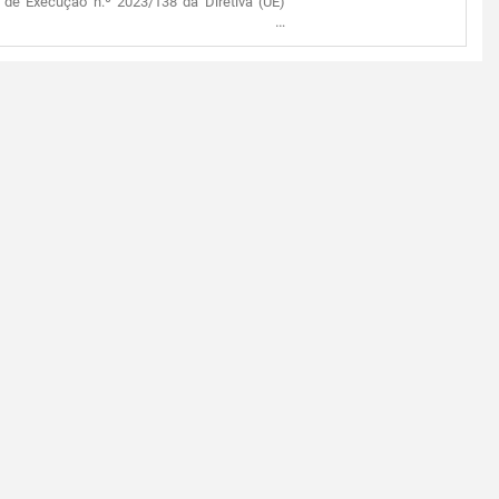
de Execução n.º 2023/138 da Diretiva (UE)