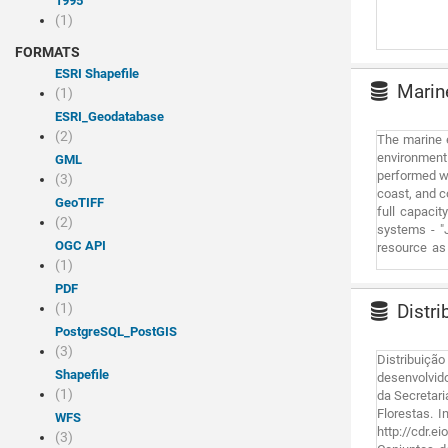
1995
(1)
FORMATS
ESRI Shapefile
Marine
(1)
ESRI_Geodatabase
(2)
The marine 
environment
GML
performed w
(3)
coast, and c
GeoTIFF
full capacit
(2)
systems - "
OGC API
resource as
(1)
Regarding th
and the wave
PDF
converter bo
(1)
Distri
information 
PostgreSQL_PostGIS
way the wave
(3)
representati
Distribuiçã
resource map
Shapefile
desenvolvido
wave energy 
(1)
da Secretari
include high
Florestas. 
WFS
http://cdr.
(3)