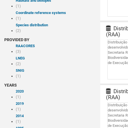
Habitats and biotopes
(1)
Coordinate reference systems
(1)
Species distribution
Distri
(2)
(RAA)
PROVIDED BY
Distribuiçã
RAACORES
desenvolvid
(3)
Secretaria 
Biodiversida
LNEG
de Execução 
(2)
SNIG
(1)
YEARS
Distri
2020
(RAA)
(1)
2019
Distribuiçã
(1)
desenvolvid
Secretaria 
2014
Biodiversida
(1)
de Execução 