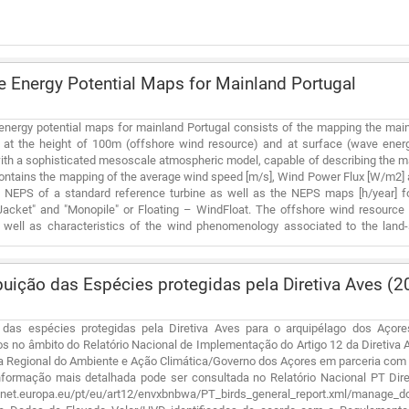
 Energy Potential Maps for Mainland Portugal
energy potential maps for mainland Portugal consists of the mapping the mai
 at the height of 100m (offshore wind resource) and at surface (wave energ
ith a sophisticated mesoscale atmospheric model, capable of describing the 
ontains the mapping of the average wind speed [m/s], Wind Power Flux [W/m2] 
y NEPS of a standard reference turbine as well as the NEPS maps [h/year] fo
Jacket" and "Monopile" or Floating – WindFloat. The offshore wind resource
 well as characteristics of the wind phenomenology associated to the land-
e wave energy maps, the estimation of the wave energy resource is based in 
 energy production for standard different wave system types – oscillation wate
ttom-fixed oscillating flap converter. The maps of the wave energy resource a
buição das Espécies protegidas pela Diretiva Aves 
from the ONDATLAS database as well as data from numerical modeling with the 
 energy resource maps describe the main characteristics of the average wave
ve of the sea state climatology of Portugal. All wave energy maps are express
o das espécies protegidas pela Diretiva Aves para o arquipélago dos Açore
s are processed with a high spatial resolution of 1km x 1km from the coast 
s no âmbito do Relatório Nacional de Implementação do Artigo 12 da Diretiva
maps are freely available to download in a course but larger grid area (5Km 
a Regional do Ambiente e Ação Climática/Governo dos Açores em parceria com 
er heights.
Informação mais detalhada pode ser consultada no Relatório Nacional PT Dire
eionet.europa.eu/pt/eu/art12/envxbnbwa/PT_birds_general_report.xml/manage_