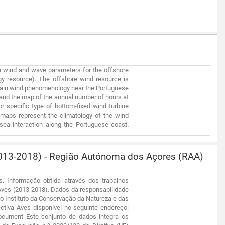
n wind and wave parameters for the offshore
y resource). The offshore wind resource is
main wind phenomenology near the Portuguese
and the map of the annual number of hours at
r specific type of bottom-fixed wind turbine
 maps represent the climatology of the wind
sea interaction along the Portuguese coast.
estimating the main sea-wave characteristics
r column converter; floating two-body heaving
re a merging of observational data (boys) and
(2013-2018) - Região Autónoma dos Açores (RAA)
MAR3G model all with 10 years of data . This
 resource for a period of 10 years, which is
ed in [kW/m]. Also, all wind and wave energy
s. Informação obtida através dos trabalhos
up to the bathymetric of 300m. Some wind and
 Aves (2013-2018). Dados da responsabilidade
x 5Km). In time, the offshore wind maps will
o Instituto da Conservação da Natureza e das
ctiva Aves disponível no seguinte endereço:
document Este conjunto de dados integra os