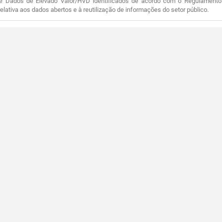
e Dados de Elevado Valor/HVD identificados de acordo com o Regulamento 
elativa aos dados abertos e à reutilização de informações do setor público.