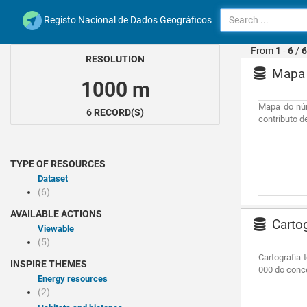
Registo Nacional de Dados Geográficos
From
1
-
6
/
6
RESOLUTION
Mapa d
1000 m
Mapa do núm
6 RECORD(S)
contributo d
TYPE OF RESOURCES
Dataset
(6)
AVAILABLE ACTIONS
Cartog
Viewable
(5)
Cartografia 
INSPIRE THEMES
000 do conc
Energy resources
(2)