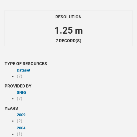
RESOLUTION
1.25 m
7 RECORD(S)
TYPE OF RESOURCES
Dataset
(7)
PROVIDED BY
SNIG
(7)
YEARS
2009
(2)
2004
(1)