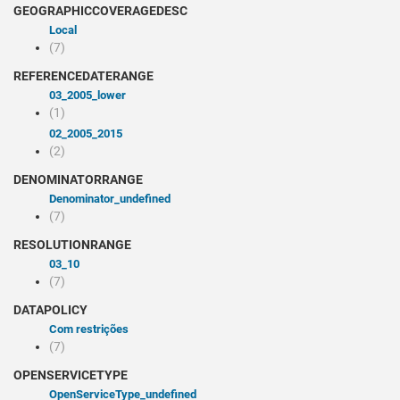
GEOGRAPHICCOVERAGEDESC
Local
(7)
REFERENCEDATERANGE
03_2005_lower
(1)
02_2005_2015
(2)
DENOMINATORRANGE
denominator_undefined
(7)
RESOLUTIONRANGE
03_10
(7)
DATAPOLICY
Com restrições
(7)
OPENSERVICETYPE
openServiceType_undefined